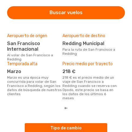
Buscar vuelos
Aeropuerto de origen
Aeropuerto de destino
Mej
res
San Francisco
Redding Municipal
e
Internacional
Para la ruta de San Francisco a
Redding
enero es una época muy popular
Al volar de San Francisco a
para
Redding
Red
Temporada alta
Precio medio por trayecto
de l
marzo
218 €
marzo es una época muy
218 € es el precio medio de un
concurrida para volar de San
viaje de San Francisco a
Francisco a Redding, según los
Redding cuando se reserva con
datos de búsqueda de nuestros
Opodo, este precio se basa en
clientes
los datos de los últimos 6
meses
Tipo de cambio