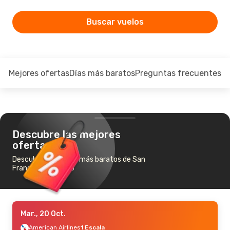
Buscar vuelos
Mejores ofertas
Días más baratos
Preguntas frecuentes
Descubre las mejores
ofertas
Descubre los vuelos más baratos de San
Francisco a Fresno
Mar., 20 Oct.
American Airlines
1 Escala