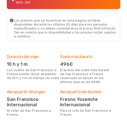
SFO
- FAT
Los precios que se muestran en esta página estaban
disponibles durante los últimos 20 días para los periodos
especificados y no deben considerarse el precio final ofrecido.
Ten en cuenta que la disponibilidad y los precios están sujetos
a cambios.
Duración del viaje
Vuelo más barato
Tem
10 h y 1 m
496€
m
Los vuelos de San Francisco a
El precio del vuelo más barato
marzo es una época muy
Fresno suelen durar alrededor
de San Francisco a Fresno
conc
de 10 h y 1 m en tiempo de vuelo
reservado en Opodo en los
Fran
últimos días es de 496€
dat
clie
Mej
Aeropuerto de origen
Aeropuerto de destino
res
San Francisco
Fresno Yosemite
ju
Internacional
Internacional
marzo es una época muy popular
Al volar de San Francisco a
Para la ruta de San Francisco a
para
Fresno
Fresno
Fre
los 