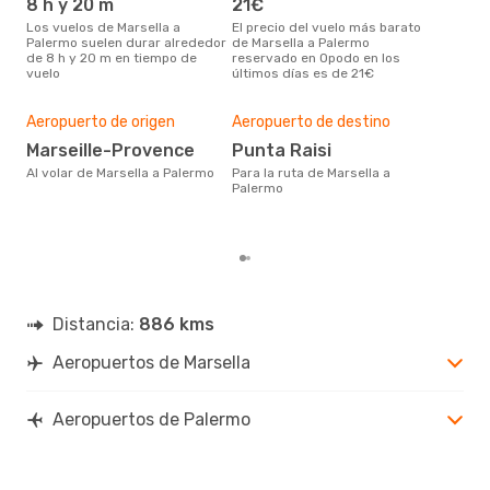
8 h y 20 m
21€
m
Los vuelos de Marsella a
El precio del vuelo más barato
marzo es una época muy
Palermo suelen durar alrededor
de Marsella a Palermo
conc
de 8 h y 20 m en tiempo de
reservado en Opodo en los
Mars
vuelo
últimos días es de 21€
dat
clie
Pre
Aeropuerto de origen
Aeropuerto de destino
17
Marseille-Provence
Punta Raisi
179 € es el precio medio de un
viaj
Al volar de Marsella a Palermo
Para la ruta de Marsella a
cua
Palermo
este
de 
Distancia:
886 kms
Aeropuertos de Marsella
Aeropuertos de Palermo