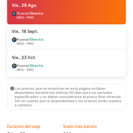
Lun., 12 Oct.
Vie., 28 Ago.
- Vie., 16 Oct.
Ryanair
Ryanair
Directo
Directo
MRS
MRS
- PMO
- PMO
Ryanair
Directo
PMO
- MRS
Vie., 18 Sept.
Mar., 1 Sept.
Ryanair
Directo
- Lun., 7 Sept.
MRS
- PMO
Ryanair
Directo
MRS
- PMO
Ryanair
Directo
Vie., 23 Oct.
PMO
- MRS
Ryanair
Directo
MRS
- PMO
Vie., 11 Sept.
- Mar., 15 Sept.
Ryanair
Directo
MRS
- PMO
Los precios que se muestran en esta página estaban
Ryanair
Directo
disponibles durante los últimos 20 días para los periodos
PMO
- MRS
especificados y no deben considerarse el precio final ofrecido.
Ten en cuenta que la disponibilidad y los precios están sujetos
a cambios.
Mié., 26 Ago.
- Dom., 30 Ago.
Ryanair
Directo
MRS
- PMO
Ryanair
Directo
Duración del viaje
Vuelo más barato
Tem
PMO
- MRS