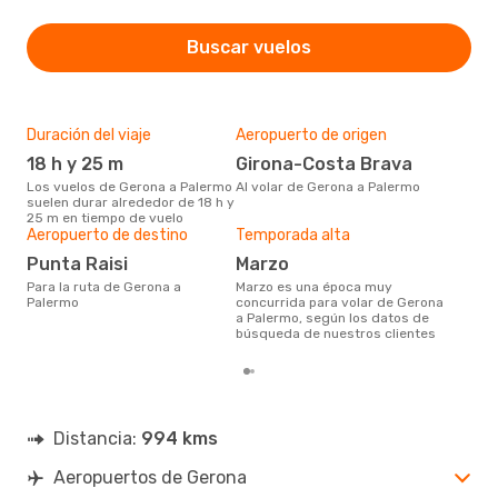
Buscar vuelos
Duración del viaje
Aeropuerto de origen
Pre
18 h y 25 m
Girona-Costa Brava
3
Los vuelos de Gerona a Palermo
Al volar de Gerona a Palermo
368 € es el precio medio de un
suelen durar alrededor de 18 h y
viaj
25 m en tiempo de vuelo
cua
Aeropuerto de destino
Temporada alta
este
de 
Punta Raisi
marzo
Para la ruta de Gerona a
marzo es una época muy
Palermo
concurrida para volar de Gerona
a Palermo, según los datos de
búsqueda de nuestros clientes
Distancia:
994 kms
Aeropuertos de Gerona