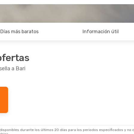
Días más baratos
Información útil
ofertas
ella a Bari
go.
- Mié., 26 Ago.
a
1 Escala
a
1 Escala
sponibles durante los últimos 20 días para los periodos especificados y no d