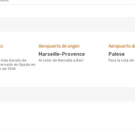
mbios.
to
Aeropuerto de origen
Aeropuerto d
Marseille-Provence
Palese
Al volar de Marsella a Bari
Para la ruta de
eservado en Opodo en
s de 110€