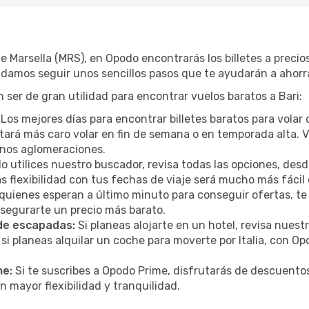
de Marsella (MRS), en Opodo encontrarás los billetes a pre
ndamos seguir unos sencillos pasos que te ayudarán a ahorra
ser de gran utilidad para encontrar vuelos baratos a Bari:
Los mejores días para encontrar billetes baratos para volar 
sultará más caro volar en fin de semana o en temporada alta
menos aglomeraciones.
 utilices nuestro buscador, revisa todas las opciones, desde
s flexibilidad con tus fechas de viaje será mucho más fáci
uienes esperan a último minuto para conseguir ofertas, te
 asegurarte un precio más barato.
 de escapadas:
Si planeas alojarte en un hotel, revisa nues
si planeas alquilar un coche para moverte por Italia, con 
me:
Si te suscribes a Opodo Prime, disfrutarás de descuentos
n mayor flexibilidad y tranquilidad.