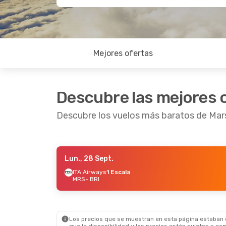
Mejores ofertas
Descubre las mejores 
Descubre los vuelos más baratos de Mars
Lun., 28 Sept.
Lun., 28 Sept.
- Vie., 2 Oct.
Jue., 20 A
ITA Airways
1 Escala
MRS
- BRI
ITA Airways
1 Escala
Lufthans
MRS
- BRI
MRS
- BRI
Ryanair
Directo
Lufthans
BRI
- MRS
BRI
- MRS
Los precios que se muestran en esta página estaban di