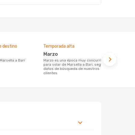
e destino
Temporada alta
Compañías 
ruta
marzo
Ryanair
 Marsella a Bari
marzo es una época muy concurrida
para volar de Marsella a Bari, según los
Compañia(s) aérea(s) con trayectos de
datos de búsqueda de nuestros
Marsella a B
clientes