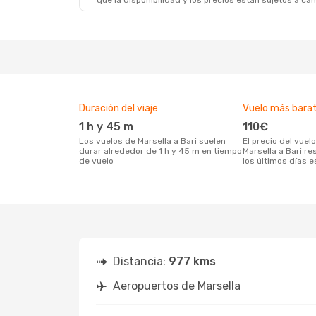
que la disponibilidad y los precios están sujetos a ca
Duración del viaje
Vuelo más bara
1 h y 45 m
110€
Los vuelos de Marsella a Bari suelen
El precio del vuelo más barato de
durar alrededor de 1 h y 45 m en tiempo
Marsella a Bari r
de vuelo
los últimos días e
Distancia:
977 kms
Aeropuertos de Marsella