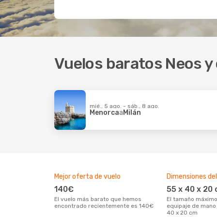
Vuelos baratos Neos y 
mié., 5 ago. - sáb., 8 ago.
Menorca
a
Milán
Mejor oferta de vuelo
Dimensiones del
140€
55 x 40 x 20
El vuelo más barato que hemos
El tamaño máximo permitido del
encontrado recientemente es 140€
equipaje de mano
40 x 20 cm