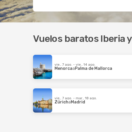
Vuelos baratos Iberia 
vie., 7 ago. - vie., 14 ago.
Menorca
a
Palma de Mallorca
vie., 7 ago. - mar., 18 ago.
Zúrich
a
Madrid