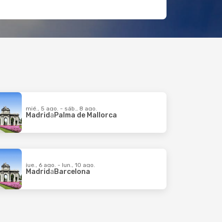
mié., 5 ago. - sáb., 8 ago.
Madrid
a
Palma de Mallorca
jue., 6 ago. - lun., 10 ago.
Madrid
a
Barcelona