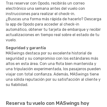
Tras reservar con Opodo, recibirás un correo
electrónico una semana antes del vuelo con
instrucciones para realizar el check-in.
¿Buscas una forma más rápida de hacerlo? Descarga
la app de Opodo para acceder al check-in
automático, obtener tu tarjeta de embarque y recibir
actualizaciones en tiempo real sobre el estado de tu
vuelo.
Seguridad y garantía
MASwings destaca por su excelente historial de
seguridad y su compromiso con los estándares más
altos en esta área. Con una flota bien mantenida y
una tripulación experimentada, los pasajeros pueden
viajar con total confianza. Además, MASwings tiene
una sólida reputación por su satisfacción al cliente y
su fiabilidad.
Reserva tu vuelo con MASwings hoy