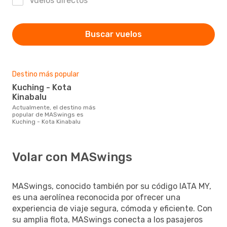
Vuelos directos
Buscar vuelos
Destino más popular
Kuching - Kota
Kinabalu
Actualmente, el destino más
popular de MASwings es
Kuching - Kota Kinabalu
Volar con MASwings
MASwings, conocido también por su código IATA MY,
es una aerolínea reconocida por ofrecer una
experiencia de viaje segura, cómoda y eficiente. Con
su amplia flota, MASwings conecta a los pasajeros