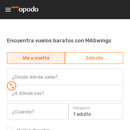
Encuentra vuelos baratos con MASwings
Ida y vuelta
Solo ida
¿Desde dónde sales?
¿A dónde vas?
Pasajeros
¿Cuándo?
1 adulto