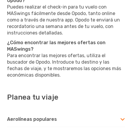
Opodo?
Puedes realizar el check-in para tu vuelo con
MASwings fácilmente desde Opodo, tanto online
como a través de nuestra app. Opodo te enviará un
recordatorio una semana antes de tu vuelo, con
instrucciones detalladas.
¿Cómo encontrar las mejores ofertas con
MASwings?
Para encontrar las mejores ofertas, utiliza el
buscador de Opodo. Introduce tu destino y las
fechas de viaje, y te mostraremos las opciones más
económicas disponibles.
Planea tu viaje
Aerolíneas populares