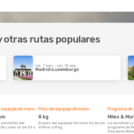
y otras rutas populares
vie., 7 ago. - vie., 14 ago.
Madrid
a
Luxemburgo
 equipaje de mano
Peso del equipaje de mano
Programa de f
 cm
8 kg
Miles & Mo
El peso del equipaje de mano ha de ser
La aerolínea Luxair dispone del
de Luxair es de 55 x
inferior a 8 kg
programa de fid
frecuente Mile