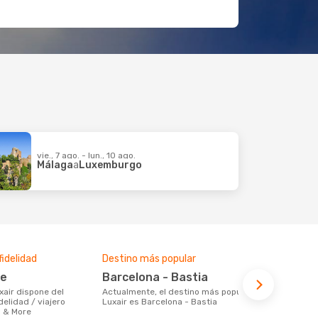
vie., 7 ago. - lun., 10 ago.
Málaga
a
Luxemburgo
idelidad
Destino más popular
re
Barcelona - Bastia
Actualmente, el destino más popular de
elidad / viajero
Luxair es Barcelona - Bastia
s & More