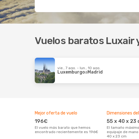
Vuelos baratos Luxair 
vie., 7 ago. - lun., 10 ago.
Luxemburgo
a
Madrid
Mejor oferta de vuelo
Dimensiones del
196€
55 x 40 x 23
El vuelo más barato que hemos
El tamaño máximo permitido del
encontrado recientemente es 196€
equipaje de mano 
40 x 23 cm