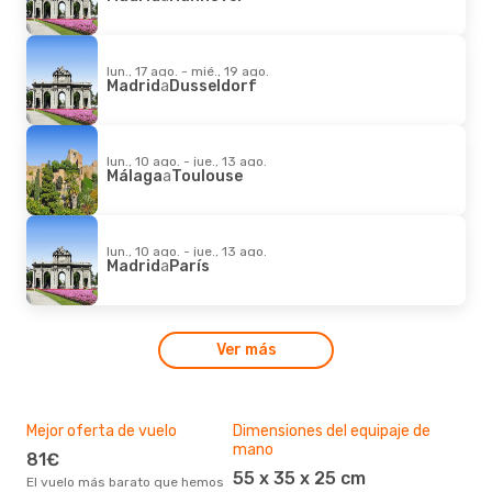
lun., 17 ago. - mié., 19 ago.
Madrid
a
Dusseldorf
lun., 10 ago. - jue., 13 ago.
Málaga
a
Toulouse
lun., 10 ago. - jue., 13 ago.
Madrid
a
París
Ver más
Mejor oferta de vuelo
Dimensiones del equipaje de
Des
mano
81€
Barcelona - Buenos
55 x 35 x 25 cm
Ai
El vuelo más barato que hemos