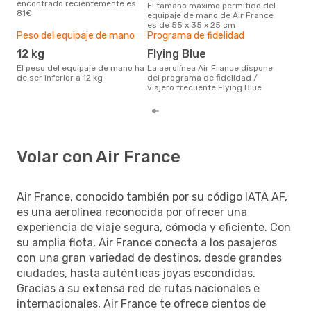
encontrado recientemente es
El tamaño máximo permitido del
Actualmente, el destino más
81€
equipaje de mano de Air France
popu
es de 55 x 35 x 25 cm
Bar
Peso del equipaje de mano
Programa de fidelidad
12 kg
Flying Blue
El peso del equipaje de mano ha
La aerolínea Air France dispone
de ser inferior a 12 kg
del programa de fidelidad /
viajero frecuente Flying Blue
Volar con Air France
Air France, conocido también por su código IATA AF,
es una aerolínea reconocida por ofrecer una
experiencia de viaje segura, cómoda y eficiente. Con
su amplia flota, Air France conecta a los pasajeros
con una gran variedad de destinos, desde grandes
ciudades, hasta auténticas joyas escondidas.
Gracias a su extensa red de rutas nacionales e
internacionales, Air France te ofrece cientos de