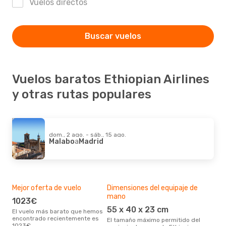
Vuelos directos
Buscar vuelos
Vuelos baratos Ethiopian Airlines
y otras rutas populares
dom., 2 ago. - sáb., 15 ago.
Malabo
a
Madrid
Mejor oferta de vuelo
Dimensiones del equipaje de
Des
mano
1023€
M
55 x 40 x 23 cm
El vuelo más barato que hemos
Actualmente, el destino más
encontrado recientemente es
popu
El tamaño máximo permitido del
1023€
Madr