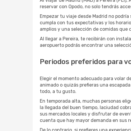
Al viajar de Madrid (MAD) a Pereira (PEI)
reservar con Opodo, no solo tendrás acces
Empezar tu viaje desde Madrid no podría 
cumpla con tus expectativas y los horario
amplios y una selección de comidas que d
Al llegar a Pereira, te recibirán con ins
aeropuerto podrás encontrar una selecció
Periodos preferidos para vo
Elegir el momento adecuado para volar d
animado o quizás prefieras una escapada m
todo, a tu gusto.
En temporada alta, muchas personas elige
la llegada del buen tiempo, laciudad cobra
sus mercados locales y disfrutar de even
cuenta que hay mayor demanda en sus res
De lo contrario, si prefieres una experie