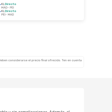
KL
Directo
MAD
- PEI
KL
Directo
PEI
- MAD
eben considerarse el precio final ofrecido. Ten en cuenta