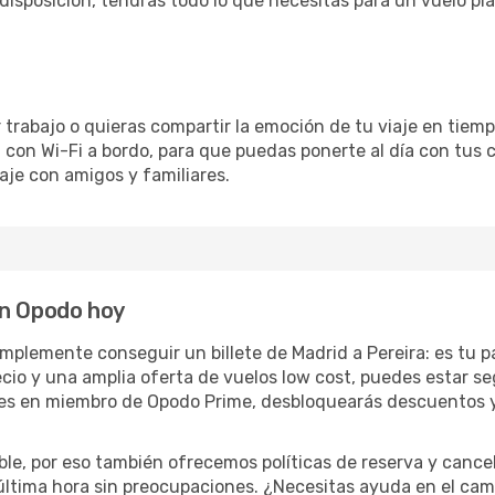
disposición, tendrás todo lo que necesitas para un vuelo pl
trabajo o quieras compartir la emoción de tu viaje en tiemp
on Wi-Fi a bordo, para que puedas ponerte al día con tus co
aje con amigos y familiares.
en Opodo hoy
lemente conseguir un billete de Madrid a Pereira: es tu pa
ecio y una amplia oferta de vuelos low cost, puedes estar s
rtes en miembro de Opodo Prime, desbloquearás descuentos 
le, por eso también ofrecemos políticas de reserva y cance
última hora sin preocupaciones. ¿Necesitas ayuda en el cam