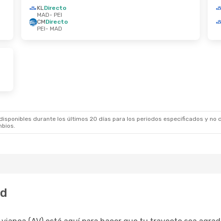
KL
Directo
MAD
- PEI
CM
Directo
PEI
- MAD
sponibles durante los últimos 20 días para los periodos especificados y no d
mbios.
id