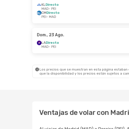
KL
Directo
MAD
- PEI
CM
Directo
PEI
- MAD
Dom., 23 Ago.
LA
Directo
MAD
- PEI
Los precios que se muestran en esta página estaban di
que la disponibilidad y los precios están sujetos a ca
Ventajas de volar con Madr