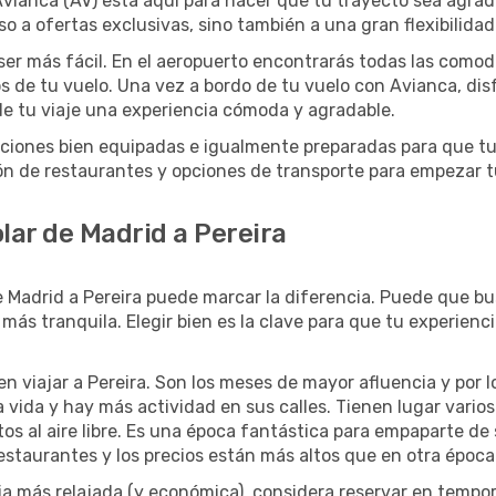
, Avianca (AV) está aquí para hacer que tu trayecto sea agra
o a ofertas exclusivas, sino también a una gran flexibilida
ser más fácil. En el aeropuerto encontrarás todas las comod
s de tu vuelo. Una vez a bordo de tu vuelo con Avianca, dis
e tu viaje una experiencia cómoda y agradable.
talaciones bien equipadas e igualmente preparadas para que t
n de restaurantes y opciones de transporte para empezar t
lar de Madrid a Pereira
e Madrid a Pereira puede marcar la diferencia. Puede que 
ás tranquila. Elegir bien es la clave para que tu experienc
n viajar a Pereira. Son los meses de mayor afluencia y por 
 vida y hay más actividad en sus calles. Tienen lugar varios 
tos al aire libre. Es una época fantástica para empaparte d
taurantes y los precios están más altos que en otra época 
ncia más relajada (y económica), considera reservar en temp