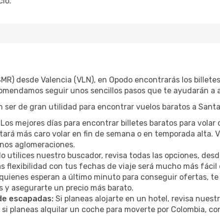
io.
SMR) desde Valencia (VLN), en Opodo encontrarás los billet
ecomendamos seguir unos sencillos pasos que te ayudarán a a
 ser de gran utilidad para encontrar vuelos baratos a Santa
Los mejores días para encontrar billetes baratos para volar 
sultará más caro volar en fin de semana o en temporada alta
menos aglomeraciones.
 utilices nuestro buscador, revisa todas las opciones, desde
s flexibilidad con tus fechas de viaje será mucho más fáci
uienes esperan a último minuto para conseguir ofertas, te
s y asegurarte un precio más barato.
 de escapadas:
Si planeas alojarte en un hotel, revisa nues
 si planeas alquilar un coche para moverte por Colombia, 