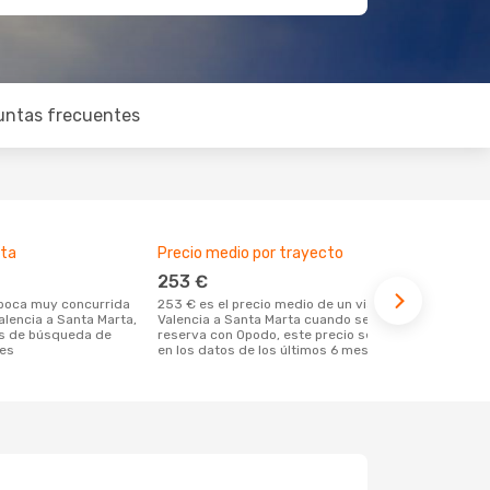
untas frecuentes
lta
Precio medio por trayecto
Mejor mome
253 €
mayo
253 € es el precio medio de un viaje de
mayo es una época muy popular para
alencia a Santa Marta,
Valencia a Santa Marta cuando se
viajar de Va
os de búsqueda de
reserva con Opodo, este precio se basa
las tendenci
tes
en los datos de los últimos 6 meses