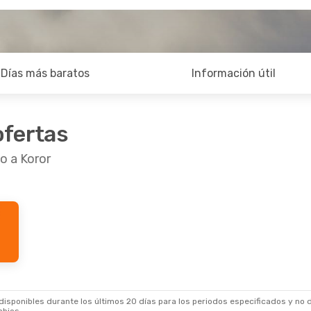
Días más baratos
Información útil
ofertas
o a Koror
 Sept.
- Sáb., 3 Oct.
irlines
1 Escala
OR
irlines
1 Escala
YO
sponibles durante los últimos 20 días para los periodos especificados y no d