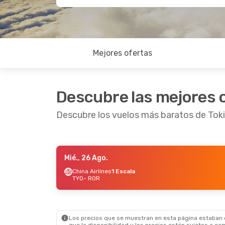
Mejores ofertas
Descubre las mejores 
Descubre los vuelos más baratos de Toki
Mié., 26 Ago.
Dom., 23 Ago.
- Jue., 27 Ago.
Mié., 30
China Airlines
1 Escala
TYO
- ROR
China Airlines
1 Escala
China A
TYO
- ROR
TYO
- R
China Airlines
1 Escala
China A
ROR
- TYO
ROR
- T
Los precios que se muestran en esta página estaban di