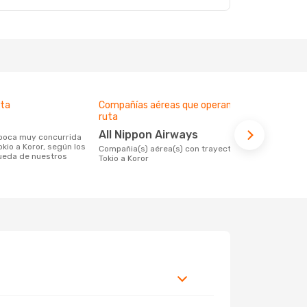
lta
Compañías aéreas que operan esta
Precio med
ruta
706 €
All Nippon Airways
706 € es el precio medio de un viaje de
okio a Koror, según los
Tokio a Koro
Compañia(s) aérea(s) con trayectos de
ueda de nuestros
Opodo, este 
Tokio a Koror
de los últi