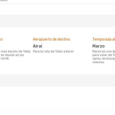
mbios.
to
Aeropuerto de destino
Temporada a
Airai
marzo
Para la ruta de Tokio a Koror
marzo es una época muy concurrida
 en Opodo en los
para volar de T
e 501€
datos de búsq
clientes