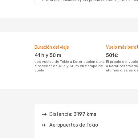
que la disponibilidad y los precios están sujetos a ca
Duración del viaje
Vuelo más bara
41 h y 50 m
501€
Los vuelos de Tokio a Koror suelen durar
El precio del vuelo más barato de Tokio
alrededor de 41 h y 50 m en tiempo de
a Koror reservado
vuelo
últimos días es d
Distancia:
3197 kms
Aeropuertos de Tokio