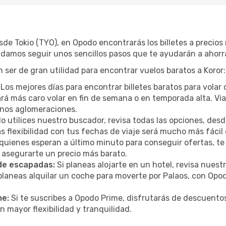
esde Tokio (TYO), en Opodo encontrarás los billetes a preci
ndamos seguir unos sencillos pasos que te ayudarán a ahorra
ser de gran utilidad para encontrar vuelos baratos a Koror:
Los mejores días para encontrar billetes baratos para volar 
ltará más caro volar en fin de semana o en temporada alta. 
menos aglomeraciones.
 utilices nuestro buscador, revisa todas las opciones, desde
s flexibilidad con tus fechas de viaje será mucho más fáci
uienes esperan a último minuto para conseguir ofertas, te
y asegurarte un precio más barato.
 de escapadas:
Si planeas alojarte en un hotel, revisa nues
 planeas alquilar un coche para moverte por Palaos, con O
me:
Si te suscribes a Opodo Prime, disfrutarás de descuentos
n mayor flexibilidad y tranquilidad.