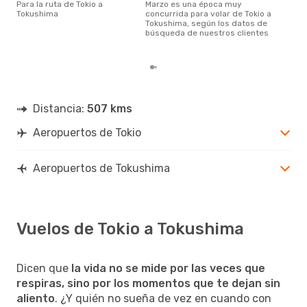
s
Para la ruta de Tokio a
marzo es una época muy
Tokushima
concurrida para volar de Tokio a
noviembre es una época muy
Tokushima, según los datos de
popu
búsqueda de nuestros clientes
Tok
de l
Distancia:
507 kms
Aeropuertos de Tokio
Aeropuertos de Tokushima
Vuelos de Tokio a Tokushima
Dicen que
la vida no se mide por las veces que
respiras, sino por los momentos que te dejan sin
aliento
. ¿Y quién no sueña de vez en cuando con