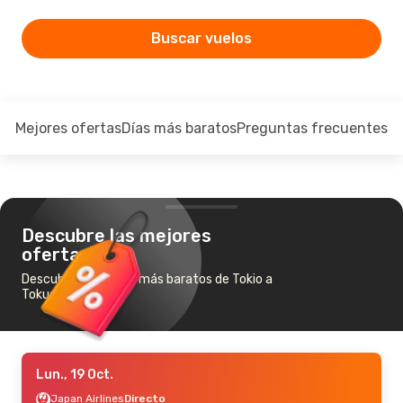
Buscar vuelos
Mejores ofertas
Días más baratos
Preguntas frecuentes
Descubre las mejores
ofertas
Descubre los vuelos más baratos de Tokio a
Tokushima
Lun., 19 Oct.
Japan Airlines
Directo