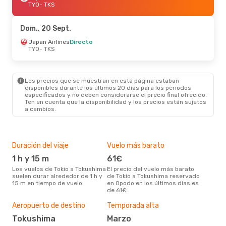
TYO
- TKS
Dom., 20 Sept.
Japan Airlines
Directo
TYO
- TKS
Los precios que se muestran en esta página estaban
disponibles durante los últimos 20 días para los periodos
especificados y no deben considerarse el precio final ofrecido.
Ten en cuenta que la disponibilidad y los precios están sujetos
a cambios.
Duración del viaje
Vuelo más barato
Com
ope
1 h y 15 m
61€
A
Los vuelos de Tokio a Tokushima
El precio del vuelo más barato
suelen durar alrededor de 1 h y
de Tokio a Tokushima reservado
Compañia(s) aérea(s) con
15 m en tiempo de vuelo
en Opodo en los últimos días es
tra
de 61€
Mej
Aeropuerto de destino
Temporada alta
res
Tokushima
marzo