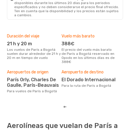
disponibles durante los últimos 20 días para los periodos
especificados y no deben considerarse el precio final ofrecido.
Ten en cuenta que la disponibilidad y los precios están sujetos
a cambios.
Duración del viaje
Vuelo más barato
Tem
21 h y 20 m
388€
m
Los vuelos de París a Bogotá
El precio del vuelo más barato
marzo es una época muy
suelen durar alrededor de 21 h y
de París a Bogotá reservado en
conc
20 m en tiempo de vuelo
Opodo en los últimos días es de
Bog
388€
bús
Pre
Aeropuertos de origen
Aeropuerto de destino
7
París Orly, Charles De
El Dorado Internacional
798 € es el precio medio de un
viaj
Gaulle, París-Beauvais
Para la ruta de París a Bogotá
se 
Para vuelos de París a Bogotá
prec
los
Aerolíneas que vuelan de París a