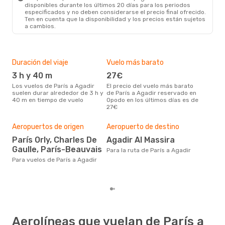
disponibles durante los últimos 20 días para los periodos
especificados y no deben considerarse el precio final ofrecido.
Ten en cuenta que la disponibilidad y los precios están sujetos
a cambios.
Duración del viaje
Vuelo más barato
Tem
3 h y 40 m
27€
m
Los vuelos de París a Agadir
El precio del vuelo más barato
marzo es una época muy
suelen durar alrededor de 3 h y
de París a Agadir reservado en
conc
40 m en tiempo de vuelo
Opodo en los últimos días es de
Agad
27€
bús
Pre
Aeropuertos de origen
Aeropuerto de destino
18
París Orly, Charles De
Agadir Al Massira
182 € es el precio medio de un
Gaulle, París-Beauvais
viaj
Para la ruta de París a Agadir
se 
Para vuelos de París a Agadir
prec
los
Aerolíneas que vuelan de París a