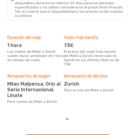
disponibles durante los últimos 20 días para los periodos
especificados y no deben considerarse el precio final ofrecido.
Ten en cuenta que la disponibilidad y los precios están sujetos
a cambios.
Duración del viaje
Vuelo más barato
Tem
1 hora
73€
m
Los vuelos de Milán a Zúrich
El precio del vuelo más barato
marzo es una época muy
suelen durar alrededor de 1 hora
de Milán a Zúrich reservado en
conc
en tiempo de vuelo
Opodo en los últimos días es de
Zúri
73€
bús
Aeropuertos de origen
Aeropuerto de destino
Pre
Milan Malpensa, Orio al
Zurich
13
Serio Internacional,
Para la ruta de Milán a Zúrich
132 € es el precio medio de un
Linate
viaj
se 
Para vuelos de Milán a Zúrich
prec
los