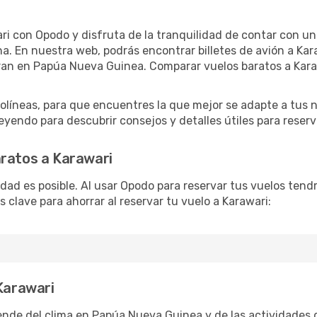
ri con Opodo y disfruta de la tranquilidad de contar con un 
mana. En nuestra web, podrás encontrar billetes de avión a K
ran en Papúa Nueva Guinea. Comparar vuelos baratos a Karaw
íneas, para que encuentres la que mejor se adapte a tus n
yendo para descubrir consejos y detalles útiles para reserva
aratos a Karawari
lidad es posible. Al usar Opodo para reservar tus vuelos ten
 clave para ahorrar al reservar tu vuelo a Karawari:
 Karawari
ende del clima en Papúa Nueva Guinea y de las actividades 