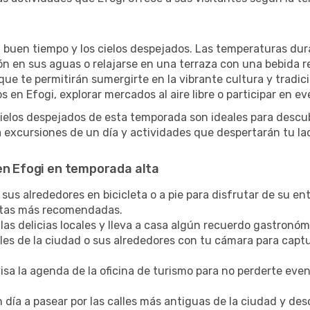
l buen tiempo y los cielos despejados. Las temperaturas dur
zón en sus aguas o relajarse en una terraza con una bebida 
ue te permitirán sumergirte en la vibrante cultura y tradic
 en Efogi, explorar mercados al aire libre o participar en ev
cielos despejados de esta temporada son ideales para descub
excursiones de un día y actividades que despertarán tu la
en Efogi en temporada alta
sus alrededores en bicicleta o a pie para disfrutar de su ent
rutas más recomendadas.
las delicias locales y lleva a casa algún recuerdo gastronóm
lles de la ciudad o sus alrededores con tu cámara para captu
sa la agenda de la oficina de turismo para no perderte eve
 día a pasear por las calles más antiguas de la ciudad y de