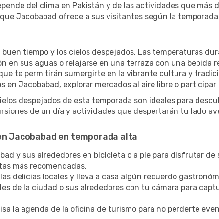
pende del clima en Pakistán y de las actividades que más d
 que Jacobabad ofrece a sus visitantes según la temporada
l buen tiempo y los cielos despejados. Las temperaturas dur
zón en sus aguas o relajarse en una terraza con una bebida 
ue te permitirán sumergirte en la vibrante cultura y tradic
s en Jacobabad, explorar mercados al aire libre o participar
cielos despejados de esta temporada son ideales para descub
siones de un día y actividades que despertarán tu lado av
 en Jacobabad en temporada alta
d y sus alrededores en bicicleta o a pie para disfrutar de s
rutas más recomendadas.
las delicias locales y lleva a casa algún recuerdo gastronóm
lles de la ciudad o sus alrededores con tu cámara para captu
sa la agenda de la oficina de turismo para no perderte eve