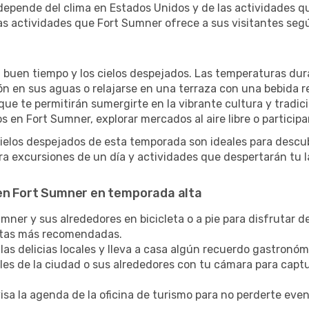
depende del clima en Estados Unidos y de las actividades q
s actividades que Fort Sumner ofrece a sus visitantes seg
l buen tiempo y los cielos despejados. Las temperaturas dur
zón en sus aguas o relajarse en una terraza con una bebida 
ue te permitirán sumergirte en la vibrante cultura y tradic
 en Fort Sumner, explorar mercados al aire libre o participa
cielos despejados de esta temporada son ideales para descub
a excursiones de un día y actividades que despertarán tu l
 en Fort Sumner en temporada alta
ner y sus alrededores en bicicleta o a pie para disfrutar de
rutas más recomendadas.
las delicias locales y lleva a casa algún recuerdo gastronóm
lles de la ciudad o sus alrededores con tu cámara para captu
sa la agenda de la oficina de turismo para no perderte eve