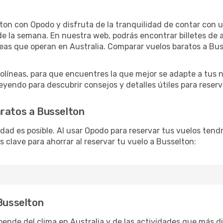
ton con Opodo y disfruta de la tranquilidad de contar con un
as de la semana. En nuestra web, podrás encontrar billetes de
eas que operan en Australia. Comparar vuelos baratos a Bus
líneas, para que encuentres la que mejor se adapte a tus n
yendo para descubrir consejos y detalles útiles para reserva
aratos a Busselton
lidad es posible. Al usar Opodo para reservar tus vuelos ten
s clave para ahorrar al reservar tu vuelo a Busselton:
 Busselton
ende del clima en Australia y de las actividades que más d