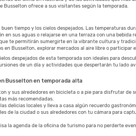
e Busselton ofrece a sus visitantes según la temporada.
l buen tiempo y los cielos despejados. Las temperaturas dur
zón en sus aguas o relajarse en una terraza con una bebida 
ue te permitirán sumergirte en la vibrante cultura y tradic
 en Busselton, explorar mercados al aire libre o participar 
cielos despejados de esta temporada son ideales para descub
rsiones de un día y actividades que despertarán tu lado av
 en Busselton en temporada alta
n y sus alrededores en bicicleta o a pie para disfrutar de s
rutas más recomendadas.
las delicias locales y lleva a casa algún recuerdo gastronóm
lles de la ciudad o sus alrededores con tu cámara para captu
sa la agenda de la oficina de turismo para no perderte eve