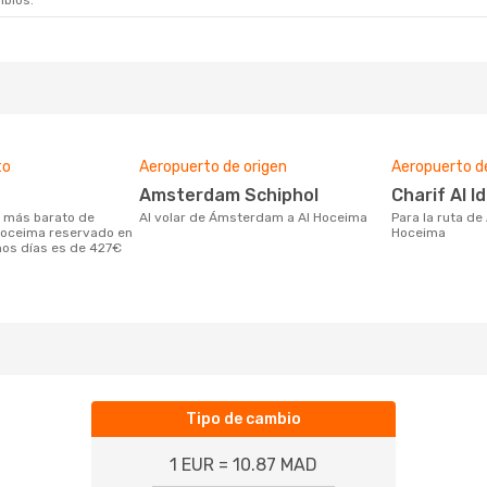
mbios.
to
Aeropuerto de origen
Aeropuerto d
Amsterdam Schiphol
Charif Al Id
Al volar de Ámsterdam a Al Hoceima
Para la ruta de Ámsterdam a Al
oceima reservado en
Hoceima
mos días es de 427€
Tipo de cambio
1 EUR = 10.87 MAD