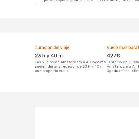
que la disponibilidad y los precios están sujetos a ca
Duración del viaje
Vuelo más bara
23 h y 40 m
427€
Los vuelos de Ámsterdam a Al Hoceima
El precio del vuelo más barato de
suelen durar alrededor de 23 h y 40 m
Ámsterdam a Al H
en tiempo de vuelo
Opodo en los últi