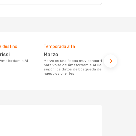
e destino
Temporada alta
Compañías 
ruta
rissi
marzo
Corendon Airlines, Royal Air
marzo es una época muy concurrida
Maroc
para volar de Ámsterdam a Al Hoceima,
según los datos de búsqueda de
Compañia(s) aérea(s) con trayectos de
nuestros clientes
Ámsterdam 