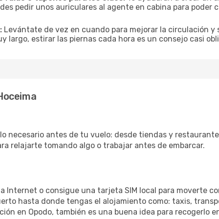
es pedir unos auriculares al agente en cabina para poder co
:
Levántate de vez en cuando para mejorar la circulación y se
uy largo, estirar las piernas cada hora es un consejo casi ob
 Hoceima
o necesario antes de tu vuelo: desde tiendas y restaurantes
ara relajarte tomando algo o trabajar antes de embarcar.
 a Internet o consigue una tarjeta SIM local para moverte co
erto hasta donde tengas el alojamiento como: taxis, transpo
ación en Opodo, también es una buena idea para recogerlo en