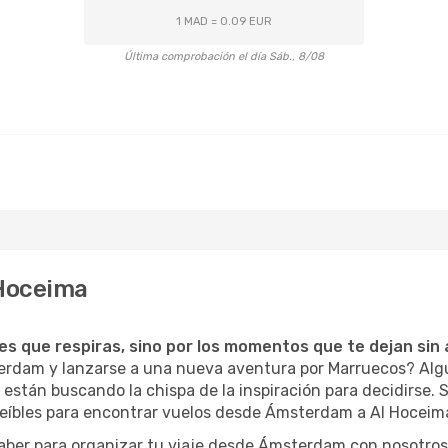
1 MAD = 0.09 EUR
Última comprobación el día Sáb., 8/08
 Hoceima
ces que respiras, sino por los momentos que te dejan sin 
terdam y lanzarse a una nueva aventura por Marruecos? Al
están buscando la chispa de la inspiración para decidirse. S
eíbles para encontrar vuelos desde Ámsterdam a Al Hoceima 
saber para organizar tu viaje desde Ámsterdam con nosotro