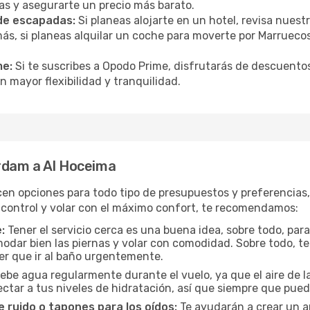
as y asegurarte un precio más barato.
 de escapadas:
Si planeas alojarte en un hotel, revisa nues
, si planeas alquilar un coche para moverte por Marrueco
me:
Si te suscribes a Opodo Prime, disfrutarás de descuentos
n mayor flexibilidad y tranquilidad.
rdam a Al Hoceima
cen opciones para todo tipo de presupuestos y preferencias
 control y volar con el máximo confort, te recomendamos:
:
Tener el servicio cerca es una buena idea, sobre todo, par
odar bien las piernas y volar con comodidad. Sobre todo, te
er que ir al baño urgentemente.
ebe agua regularmente durante el vuelo, ya que el aire de la
ctar a tus niveles de hidratación, así que siempre que pueda
 ruido o tapones para los oídos:
Te ayudarán a crear un a