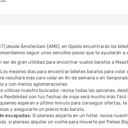
io.
MST) desde Ámsterdam (AMS), en Opodo encontrarás los bill
ecomendamos seguir unos sencillos pasos que te ayudarán a a
 ser de gran utilidad para encontrar vuelos baratos a Maast
Los mejores días para encontrar billetes baratos para vola
mpre resultará más caro volar en fin de semana o en temporad
cio y con menos aglomeraciones.
 utilices nuestro buscador, revisa todas las opciones, desde
s flexibilidad con tus fechas de viaje será mucho más fáci
uienes esperan a último minuto para conseguir ofertas, te
resas y asegurarte un precio más barato.
 de escapadas:
Si planeas alojarte en un hotel, revisa nues
, si planeas alquilar un coche para moverte por Países B