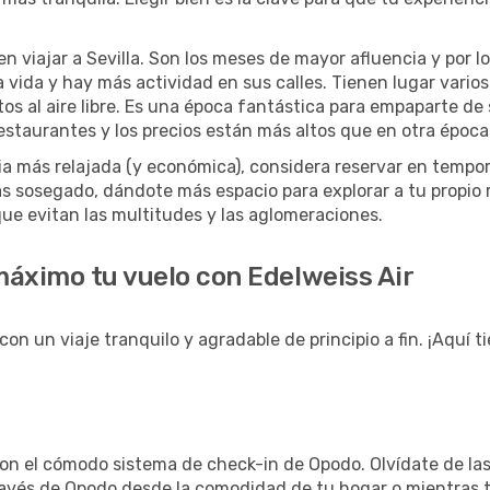
 viajar a Sevilla. Son los meses de mayor afluencia y por l
 vida y hay más actividad en sus calles. Tienen lugar varios 
tos al aire libre. Es una época fantástica para empaparte d
taurantes y los precios están más altos que en otra época 
ncia más relajada (y económica), considera reservar en temp
ás sosegado, dándote más espacio para explorar a tu propio
que evitan las multitudes y las aglomeraciones.
máximo tu vuelo con Edelweiss Air
con un viaje tranquilo y agradable de principio a fin. ¡Aquí
 con el cómodo sistema de check-in de Opodo. Olvídate de las
ravés de Opodo desde la comodidad de tu hogar o mientras te