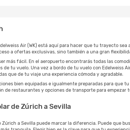
h
, Edelweiss Air (WK) está aquí para hacer que tu trayecto se
ceso a ofertas exclusivas, sino también a una gran flexibili
ser más fácil. En el aeropuerto encontrarás todas las comod
s de tu vuelo. Una vez a bordo de tu vuelo con Edelweiss Ai
das que de tu viaje una experiencia cómoda y agradable.
talaciones bien equipadas e igualmente preparadas para que t
n de restaurantes y opciones de transporte para empezar t
ar de Zúrich a Sevilla
e Zúrich a Sevilla puede marcar la diferencia. Puede que b
ás tranquila. Elegir bien es la clave para que tu experienc