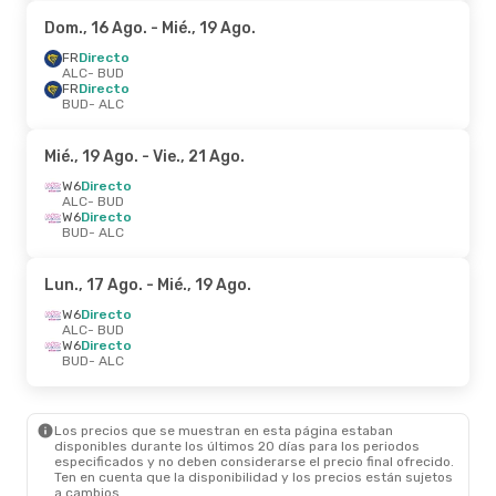
Dom., 16 Ago.
- Mié., 19 Ago.
FR
Directo
ALC
- BUD
FR
Directo
BUD
- ALC
Mié., 19 Ago.
- Vie., 21 Ago.
W6
Directo
ALC
- BUD
W6
Directo
BUD
- ALC
Lun., 17 Ago.
- Mié., 19 Ago.
W6
Directo
ALC
- BUD
W6
Directo
BUD
- ALC
Los precios que se muestran en esta página estaban
disponibles durante los últimos 20 días para los periodos
especificados y no deben considerarse el precio final ofrecido.
Ten en cuenta que la disponibilidad y los precios están sujetos
a cambios.