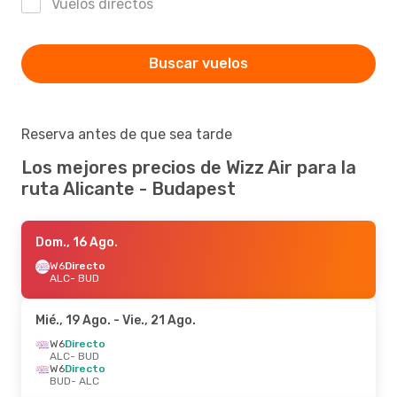
Vuelos directos
Buscar vuelos
Reserva antes de que sea tarde
Los mejores precios de Wizz Air para la
ruta Alicante - Budapest
Dom., 16 Ago.
W6
Directo
ALC
- BUD
Mié., 19 Ago.
- Vie., 21 Ago.
W6
Directo
ALC
- BUD
W6
Directo
BUD
- ALC