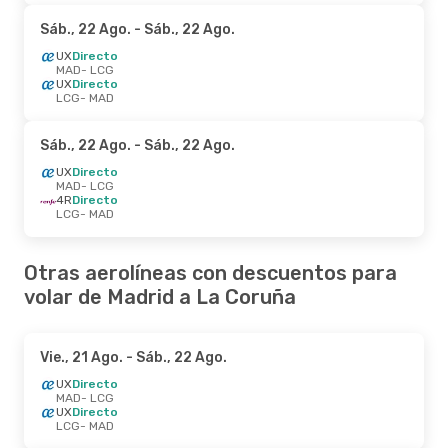
Sáb., 22 Ago.
- Sáb., 22 Ago.
UX
Directo
MAD
- LCG
UX
Directo
LCG
- MAD
Sáb., 22 Ago.
- Sáb., 22 Ago.
UX
Directo
MAD
- LCG
4R
Directo
LCG
- MAD
Otras aerolíneas con descuentos para
volar de Madrid a La Coruña
Vie., 21 Ago.
- Sáb., 22 Ago.
UX
Directo
MAD
- LCG
UX
Directo
LCG
- MAD