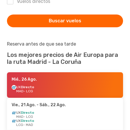
Vuelos directos
Buscar vuelos
Reserva antes de que sea tarde
Los mejores precios de Air Europa para
la ruta Madrid - La Coruña
Mié., 26 Ago.
UX
Directo
MAD
- LCG
Vie., 21 Ago.
- Sáb., 22 Ago.
UX
Directo
MAD
- LCG
UX
Directo
LCG
- MAD