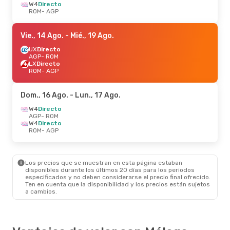
W4
Directo
ROM
- AGP
Vie., 14 Ago.
- Mié., 19 Ago.
UX
Directo
AGP
- ROM
LX
Directo
ROM
- AGP
Dom., 16 Ago.
- Lun., 17 Ago.
W4
Directo
AGP
- ROM
W4
Directo
ROM
- AGP
Los precios que se muestran en esta página estaban
disponibles durante los últimos 20 días para los periodos
especificados y no deben considerarse el precio final ofrecido.
Ten en cuenta que la disponibilidad y los precios están sujetos
a cambios.