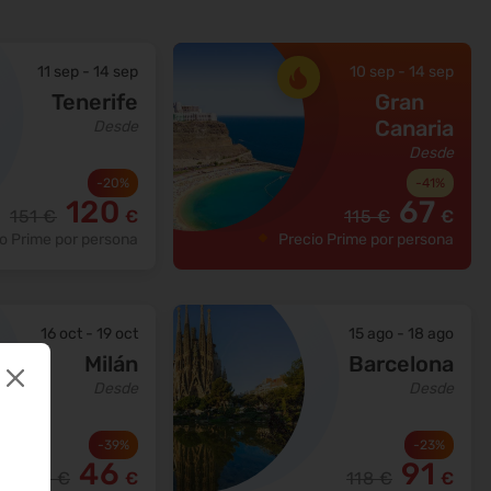
11 sep
-
14 sep
10 sep
-
14 sep
Tenerife
Gran
Canaria
Desde
Desde
-
20
%
-
41
%
120
67
151
€
€
115
€
€
o Prime por persona
Precio Prime por persona
16 oct
-
19 oct
15 ago
-
18 ago
Milán
Barcelona
Desde
Desde
-
39
%
-
23
%
46
91
75
€
€
118
€
€