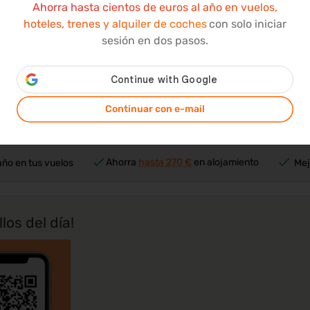
Ahorra hasta cientos de euros al año en vuelos,
Precio Prime por persona
Preci
hoteles, trenes y alquiler de coches
con solo iniciar
sesión en dos pasos.
Cargar más ofertas
Continuar con e-mail
ara y reserva vuelos, alojamiento, billetes de tre
Ahorra
hasta
270 €
en alojamiento
año en tus vuelos
Mej
los del día!