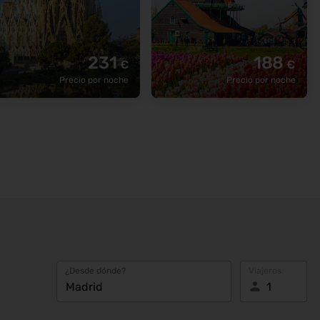
231
188
€
€
Precio por noche
Precio por noche
¿Desde dónde?
Viajeros