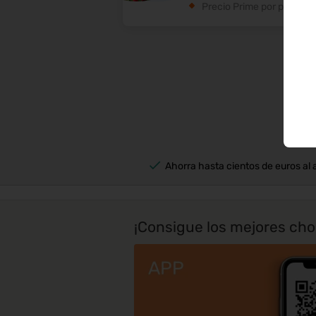
Precio Prime por persona
Comp
Ahorra hasta cientos de euros al 
¡Consigue los mejores chol