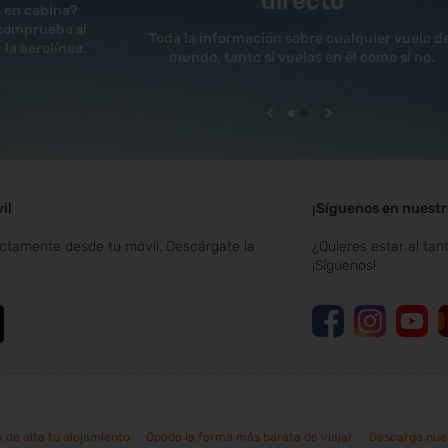
directo
a en cabina?
 comprueba si
Toda la información sobre cualquier vuelo d
la aerolínea.
mundo, tanto si vuelas en él como si no.
il
¡Síguenos en nuestr
ectamente desde tu móvil. Descárgate la
¿Quieres estar al tan
¡Síguenos!
 de alta tu alojamiento
Opodo la forma más barata de viajar
Descarga nue