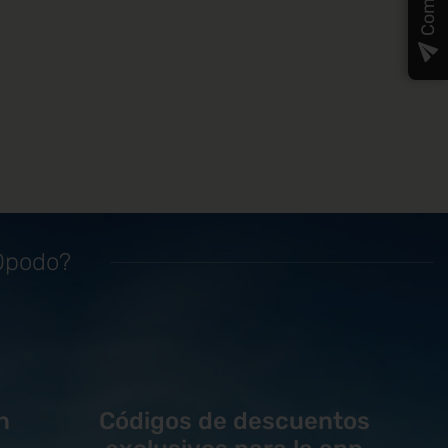
 Opodo?
n
Códigos de descuentos