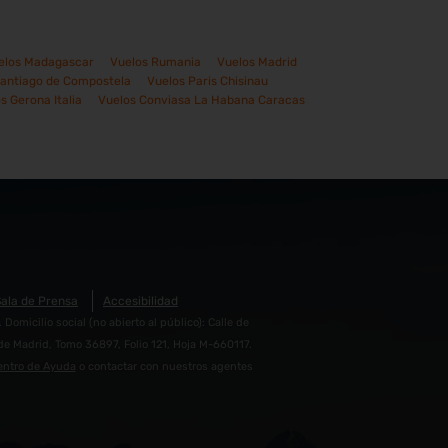
elos Madagascar
Vuelos Rumania
Vuelos Madrid
Santiago de Compostela
Vuelos Paris Chisinau
s Gerona Italia
Vuelos Conviasa La Habana Caracas
ala de Prensa
Accesibilidad
micilio social (no abierto al público): Calle de
de Madrid, Tomo 36897, Folio 121, Hoja M-660117.
entro de Ayuda
o contactar con nuestros agentes