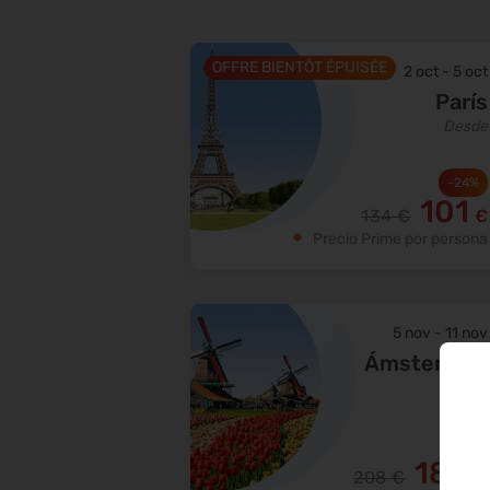
OFFRE BIENTÔT ÉPUISÉE
2 oct
-
5 oct
París
Desde
-
24
%
101
134
€
€
Precio Prime por persona
5 nov
-
11 nov
Ámsterdam
Desde
-
13
%
180
208
€
€