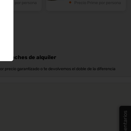
o Prime por persona
Precio Prime por persona
n y coches de alquiler
or precio garantizado o te devolvemos el doble de la diferencia
Comentarios