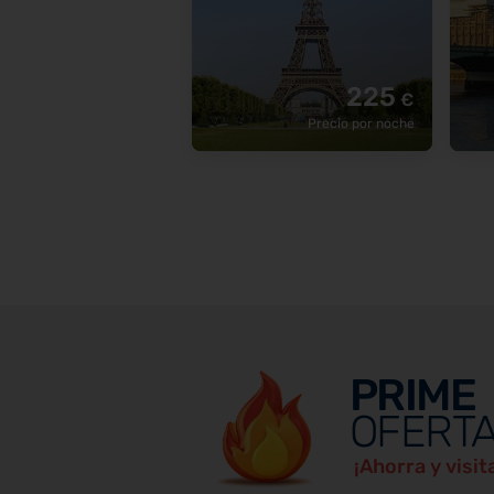
225
€
Precio por noche
PRIME
OFERTA
¡Ahorra y visi