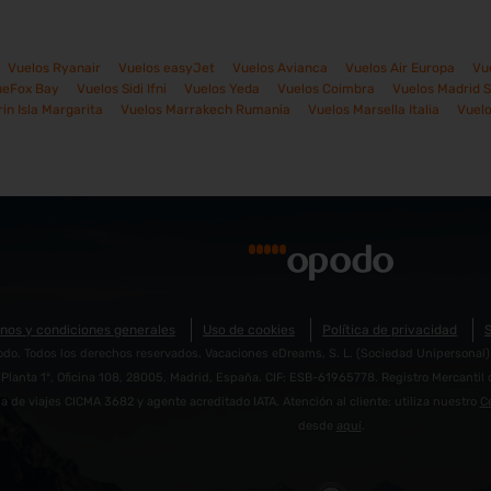
Vuelos Ryanair
Vuelos easyJet
Vuelos Avianca
Vuelos Air Europa
Vu
ueFox Bay
Vuelos Sidi Ifni
Vuelos Yeda
Vuelos Coimbra
Vuelos Madrid 
in Isla Margarita
Vuelos Marrakech Rumania
Vuelos Marsella Italia
Vuelo
nos y condiciones generales
Uso de cookies
Política de privacidad
S
o. Todos los derechos reservados. Vacaciones eDreams, S. L. (Sociedad Unipersonal). Do
Planta 1º, Oficina 108, 28005, Madrid, España. CIF: ESB-61965778. Registro Mercantil 
a de viajes CICMA 3682 y agente acreditado IATA. Atención al cliente: utiliza nuestro
C
desde
aquí
.