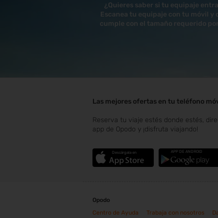
¿Quieres saber si tu equipaje entr
Escanea tu equipaje con tu móvil y
cumple con el tamaño requerido por 
Las mejores ofertas en tu teléfono móv
Reserva tu viaje estés donde estés, dir
app de Opodo y ¡disfruta viajando!
APP DE ANDROID
Descárgala en
Opodo
Centro de Ayuda
Trabaja con nosotros
Da