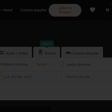
¿Qué es
 + Hotel
Coches alquiler
Prime?
Nuevo
Vuelo + Hotel
Trenes
Coches alquiler
Múltiples destinos
Turista
Vuelos directos