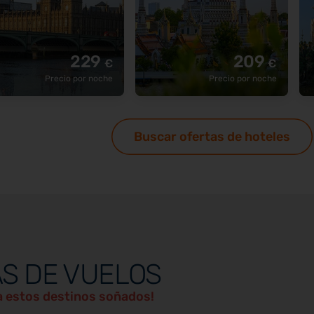
229
209
€
€
Precio por noche
Precio por noche
Buscar ofertas de hoteles
S DE VUELOS
ta estos destinos soñados!