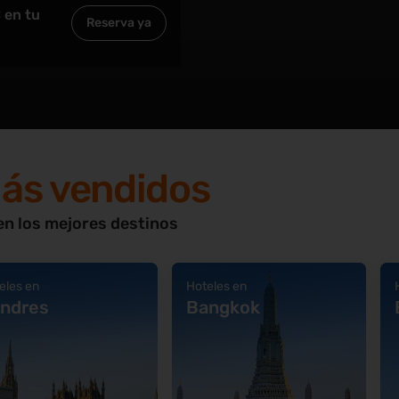
 en tu
Reserva ya
más vendidos
en los mejores destinos
eles en
Hoteles en
ndres
Bangkok