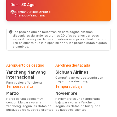
Jue., 15 Oct.
Dom., 30 Ago.
- Jue., 22 Oct.
Air China
Sichuan Airlines
1 Escala
Directo
Barcelona
Chengdu
- Yancheng
- Yancheng
Air China
1 Escala
Yancheng
- Barcelona
Los precios que se muestran en esta página estaban
disponibles durante los últimos 20 días para los periodos
especificados y no deben considerarse el precio final ofrecido.
Ten en cuenta que la disponibilidad y los precios están sujetos
a cambios.
Aeropuerto de destino
Aerolínea destacada
Yancheng Nanyang
Sichuan Airlines
Internacional
Compañia aérea destacada con
trayectos a Yancheng
Para vuelos a Yancheng
Temporada alta
Temporada baja
marzo
noviembre
marzo es una época muy
noviembre es una temporada
concurrida para volar a
baja para volar a Yancheng,
Yancheng, según los datos de
según los datos de búsqueda
búsqueda de nuestros clientes
de nuestros clientes