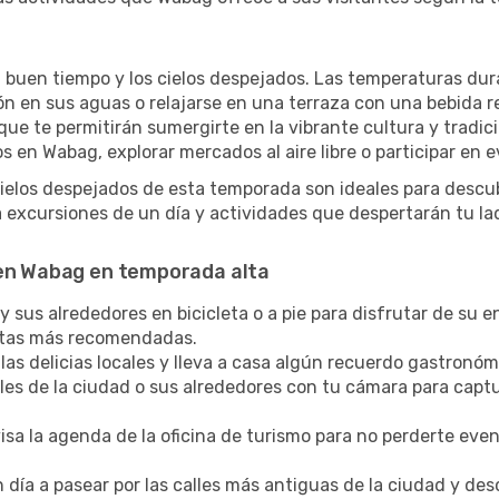
l buen tiempo y los cielos despejados. Las temperaturas dur
zón en sus aguas o relajarse en una terraza con una bebida 
ue te permitirán sumergirte en la vibrante cultura y tradic
s en Wabag, explorar mercados al aire libre o participar en e
cielos despejados de esta temporada son ideales para descub
excursiones de un día y actividades que despertarán tu la
 en Wabag en temporada alta
sus alrededores en bicicleta o a pie para disfrutar de su en
rutas más recomendadas.
las delicias locales y lleva a casa algún recuerdo gastronóm
lles de la ciudad o sus alrededores con tu cámara para captu
sa la agenda de la oficina de turismo para no perderte eve
 día a pasear por las calles más antiguas de la ciudad y de