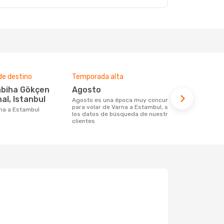
de destino
Temporada alta
Compañías 
ruta
agosto
Turkish 
al, Istanbul
agosto es una época muy concurrida
para volar de Varna a Estambul, según
Compañia(s) aérea(s) con trayectos de
arna a Estambul
los datos de búsqueda de nuestros
Varna a Est
clientes