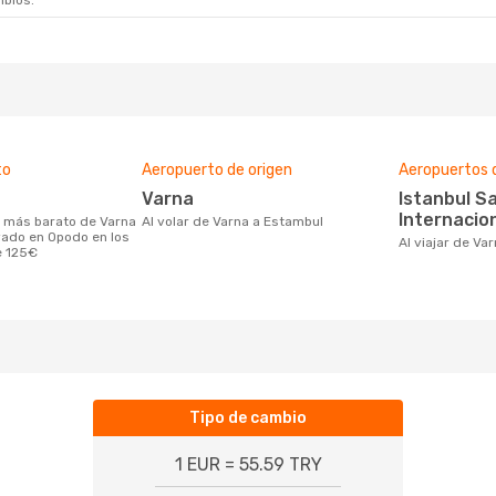
mbios.
to
Aeropuerto de origen
Aeropuertos 
Varna
Istanbul Sabiha Gökçen
Internacion
Al volar de Varna a Estambul
vado en Opodo en los
Al viajar de V
e 125€
Tipo de cambio
1 EUR = 55.59 TRY