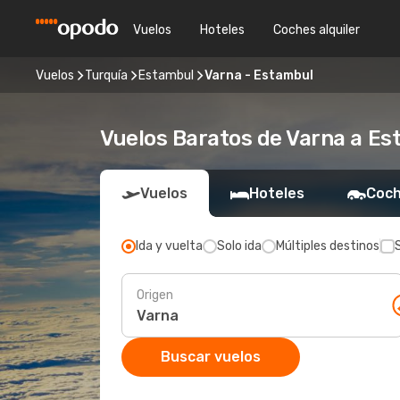
Vuelos
Hoteles
Coches alquiler
Vuelos
Turquía
Estambul
Varna - Estambul
Vuelos Baratos de Varna a E
Vuelos
Hoteles
Coch
Ida y vuelta
Solo ida
Múltiples destinos
Origen
Buscar vuelos