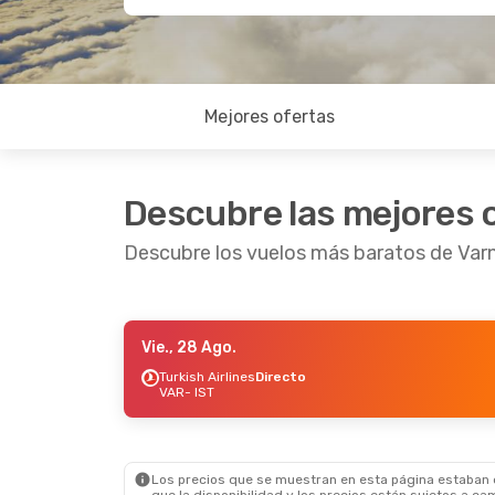
Mejores ofertas
Descubre las mejores 
Descubre los vuelos más baratos de Var
Vie., 28 Ago.
Sáb., 12 Sept.
- Dom., 13 Sept.
Jue., 8 
Turkish Airlines
Directo
VAR
- IST
Turkish Airlines
Directo
Turkis
VAR
- IST
VAR
- 
Turkish Airlines
Directo
Turkis
IST
- VAR
IST
- V
Los precios que se muestran en esta página estaban di