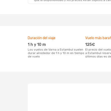
que la disponibilidad y los precios están sujetos a ca
Duración del viaje
Vuelo más bara
1 h y 10 m
125€
Los vuelos de Varna a Estambul suelen
El precio del vuelo más barato de Varna
durar alrededor de 1 h y 10 m en tiempo
a Estambul reser
de vuelo
últimos días es d