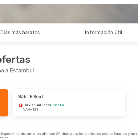
Días más baratos
Información útil
ofertas
na a Estambul
Sáb., 5 Sept.
Oct.
- Jue., 15 Oct.
Mar., 1 Sept.
- Vie.
Turkish Airlines
Directo
VAR
- IST
h Airlines
Directo
Turkish Airlines
Di
IST
VAR
- IST
h Airlines
Directo
Turkish Airlines
Di
AR
IST
- VAR
sponibles durante los últimos 20 días para los periodos especificados y no d