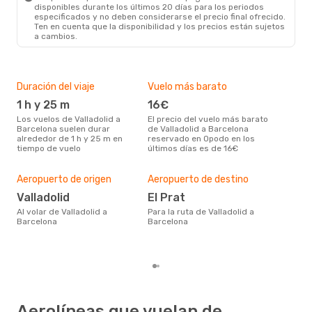
disponibles durante los últimos 20 días para los periodos
especificados y no deben considerarse el precio final ofrecido.
Ten en cuenta que la disponibilidad y los precios están sujetos
a cambios.
Duración del viaje
Vuelo más barato
Tem
1 h y 25 m
16€
m
Los vuelos de Valladolid a
El precio del vuelo más barato
marzo es una época muy
Barcelona suelen durar
de Valladolid a Barcelona
conc
alrededor de 1 h y 25 m en
reservado en Opodo en los
Vall
tiempo de vuelo
últimos días es de 16€
los
nues
Pre
Aeropuerto de origen
Aeropuerto de destino
2
Valladolid
El Prat
245 € es el precio medio de un
viaj
Al volar de Valladolid a
Para la ruta de Valladolid a
cua
Barcelona
Barcelona
este
de 
Aerolíneas que vuelan de