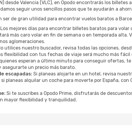
N) desde Valencia (VLC), en Opodo encontrarás los billetes
ndamos seguir unos sencillos pasos que te ayudarán a ahorra
 ser de gran utilidad para encontrar vuelos baratos a Barce
Los mejores días para encontrar billetes baratos para volar 
sultará más caro volar en fin de semana o en temporada alta
menos aglomeraciones.
 utilices nuestro buscador, revisa todas las opciones, desde
s flexibilidad con tus fechas de viaje será mucho más fáci
uienes esperan a último minuto para conseguir ofertas, te
y asegurarte un precio más barato.
 de escapadas:
Si planeas alojarte en un hotel, revisa nues
 si planeas alquilar un coche para moverte por España, co
me:
Si te suscribes a Opodo Prime, disfrutarás de descuentos
n mayor flexibilidad y tranquilidad.