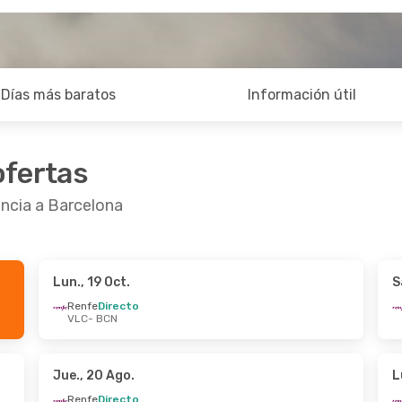
Días más baratos
Información útil
ofertas
ncia a Barcelona
Lun., 19 Oct.
S
4 Ago.
- Mié., 26 Ago.
Mié., 2 Sept.
- Jue.
Renfe
Directo
VLC
- BCN
Directo
Renfe
Directo
BCN
VLC
- BCN
Directo
Renfe
Directo
VLC
BCN
- VLC
Jue., 20 Ago.
L
Renfe
Directo