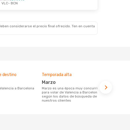
VLC
- BCN
, 10 Oct.
eben considerarse el precio final ofrecido. Ten en cuenta
e destino
Temporada alta
Compañías 
ruta
marzo
Iberia
e Valencia a Barcelona
marzo es una época muy concurrida
para volar de Valencia a Barcelona,
Compañia(s) aérea(s) con trayectos de
según los datos de búsqueda de
Valencia a B
nuestros clientes