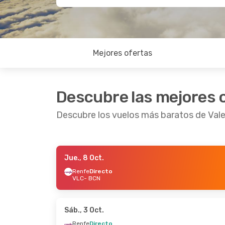
Mejores ofertas
Descubre las mejores 
Descubre los vuelos más baratos de Vale
Jue., 8 Oct.
Mié., 16 Sept.
- Dom., 20 Sept.
Lun., 2
Renfe
Directo
VLC
- BCN
Renfe
Directo
Renfe
VLC
- BCN
VLC
- 
Renfe
Directo
Renfe
BCN
- VLC
BCN
- 
Sáb., 3 Oct.
Renfe
Directo