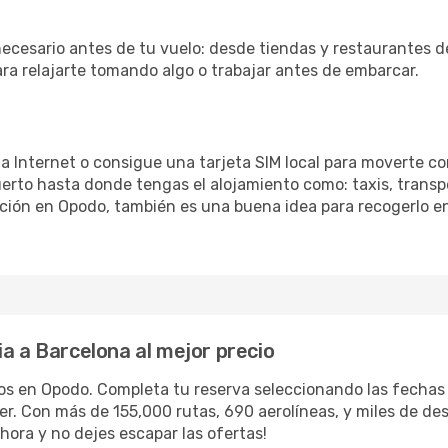
necesario antes de tu vuelo: desde tiendas y restaurantes d
ara relajarte tomando algo o trabajar antes de embarcar.
 a Internet o consigue una tarjeta SIM local para moverte co
erto hasta donde tengas el alojamiento como: taxis, transpo
ación en Opodo, también es una buena idea para recogerlo en
ia a Barcelona al mejor precio
los en Opodo. Completa tu reserva seleccionando las fecha
iler. Con más de 155,000 rutas, 690 aerolíneas, y miles de d
hora y no dejes escapar las ofertas!