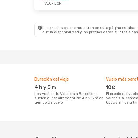
VLC
- BCN
Mié., 21 Oct.
- Jue., 22 Oct.
Mar., 2
Renfe
Directo
Renfe
VLC
- BCN
VLC
- 
Renfe
Directo
Renfe
BCN
- VLC
BCN
- 
Los precios que se muestran en esta página estaban di
que la disponibilidad y los precios están sujetos a ca
Duración del viaje
Vuelo más bara
4 h y 5 m
18€
Los vuelos de Valencia a Barcelona
El precio del vuelo más barato de
suelen durar alrededor de 4 h y 5 m en
Valencia a Barcel
tiempo de vuelo
Opodo en los últi