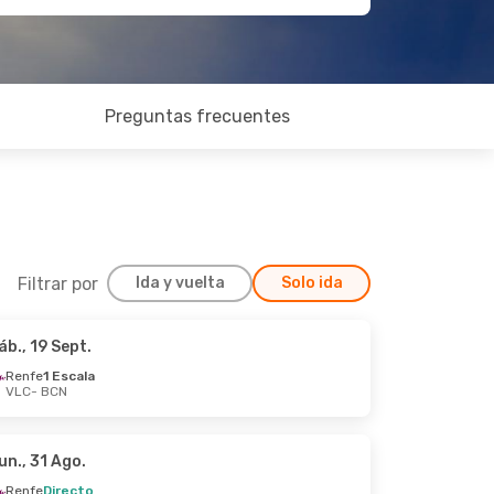
Preguntas frecuentes
Filtrar por
Ida y vuelta
Solo ida
áb., 19 Sept.
, 3 Sept.
Renfe
1 Escala
VLC
- BCN
un., 31 Ago.
Renfe
Directo