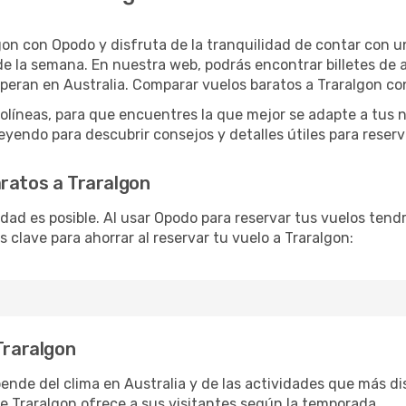
gon con Opodo y disfruta de la tranquilidad de contar con un
as de la semana. En nuestra web, podrás encontrar billetes de
operan en Australia. Comparar vuelos baratos a Traralgon co
íneas, para que encuentres la que mejor se adapte a tus n
yendo para descubrir consejos y detalles útiles para reserva
ratos a Traralgon
lidad es posible. Al usar Opodo para reservar tus vuelos ten
 clave para ahorrar al reservar tu vuelo a Traralgon:
Traralgon
ende del clima en Australia y de las actividades que más di
 Traralgon ofrece a sus visitantes según la temporada.