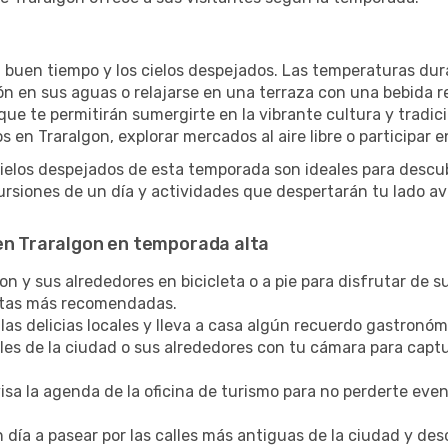
l buen tiempo y los cielos despejados. Las temperaturas dur
zón en sus aguas o relajarse en una terraza con una bebida 
ue te permitirán sumergirte en la vibrante cultura y tradic
 en Traralgon, explorar mercados al aire libre o participar 
cielos despejados de esta temporada son ideales para descub
rsiones de un día y actividades que despertarán tu lado av
 en Traralgon en temporada alta
n y sus alrededores en bicicleta o a pie para disfrutar de su
rutas más recomendadas.
las delicias locales y lleva a casa algún recuerdo gastronóm
lles de la ciudad o sus alrededores con tu cámara para captu
sa la agenda de la oficina de turismo para no perderte eve
 día a pasear por las calles más antiguas de la ciudad y de