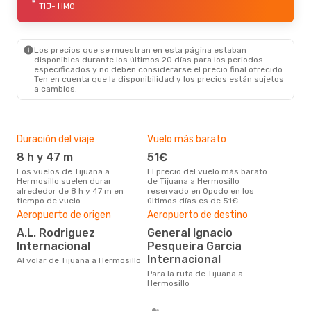
TIJ
- HMO
Los precios que se muestran en esta página estaban
disponibles durante los últimos 20 días para los periodos
especificados y no deben considerarse el precio final ofrecido.
Ten en cuenta que la disponibilidad y los precios están sujetos
a cambios.
Duración del viaje
Vuelo más barato
Tem
8 h y 47 m
51€
m
Los vuelos de Tijuana a
El precio del vuelo más barato
marzo es una época muy
Hermosillo suelen durar
de Tijuana a Hermosillo
conc
alrededor de 8 h y 47 m en
reservado en Opodo en los
a He
tiempo de vuelo
últimos días es de 51€
bús
Pre
Aeropuerto de origen
Aeropuerto de destino
10
A.L. Rodriguez
General Ignacio
Internacional
Pesqueira Garcia
107 € es el precio medio de un
viaj
Internacional
Al volar de Tijuana a Hermosillo
cua
Para la ruta de Tijuana a
este
Hermosillo
de 