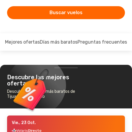
Buscar vuelos
Mejores ofertas
Días más baratos
Preguntas frecuentes
Descubre las mejores
ofertas
Descubre los vuelos más baratos de
Tijuana a Hermosillo
Vie., 23 Oct.
Volaris
Directo