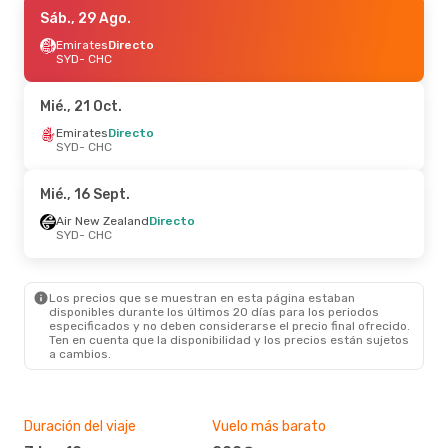
Vie., 21 Ago.
Sáb., 29 Ago.
- Mar., 25 Ago.
Qantas Airways
Emirates
Directo
Directo
SYD
SYD
- CHC
- CHC
Air New Zealand
Directo
CHC
- SYD
Mié., 21 Oct.
Mié., 16 Sept.
Emirates
Directo
- Mar., 22 Sept.
SYD
- CHC
Air New Zealand
Directo
SYD
- CHC
Air New Zealand
Directo
Mié., 16 Sept.
CHC
- SYD
Air New Zealand
Directo
SYD
- CHC
Mié., 30 Sept.
- Sáb., 3 Oct.
Qantas Airways
Directo
SYD
- CHC
Los precios que se muestran en esta página estaban
Qantas Airways
Directo
disponibles durante los últimos 20 días para los periodos
CHC
- SYD
especificados y no deben considerarse el precio final ofrecido.
Ten en cuenta que la disponibilidad y los precios están sujetos
a cambios.
Duración del viaje
Vuelo más barato
Tem