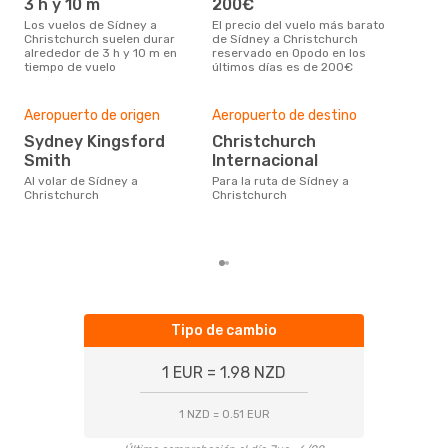
3 h y 10 m
200€
m
Los vuelos de Sídney a
El precio del vuelo más barato
marzo es una época muy
Christchurch suelen durar
de Sídney a Christchurch
conc
alrededor de 3 h y 10 m en
reservado en Opodo en los
a Ch
tiempo de vuelo
últimos días es de 200€
de 
clie
Aeropuerto de origen
Aeropuerto de destino
Pre
Sydney Kingsford
Christchurch
3
Smith
Internacional
304 € es el precio medio de un
Al volar de Sídney a
Para la ruta de Sídney a
viaj
Christchurch
Christchurch
cua
este
de 
Tipo de cambio
1 EUR = 1.98 NZD
1 NZD = 0.51 EUR