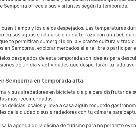
e Semporna ofrece a sus visitantes según la temporada.
l buen tiempo y los cielos despejados. Las temperaturas dur
zón en sus aguas o relajarse en una terraza con una bebida 
ue te permitirán sumergirte en la vibrante cultura y tradic
s en Semporna, explorar mercados al aire libre o participar 
cielos despejados de esta temporada son ideales para descub
iones de un día y actividades que despertarán tu lado ave
 en Semporna en temporada alta
 y sus alrededores en bicicleta o a pie para disfrutar de su
rutas más recomendadas.
las delicias locales y lleva a casa algún recuerdo gastronóm
lles de la ciudad o sus alrededores con tu cámara para captu
sa la agenda de la oficina de turismo para no perderte eve