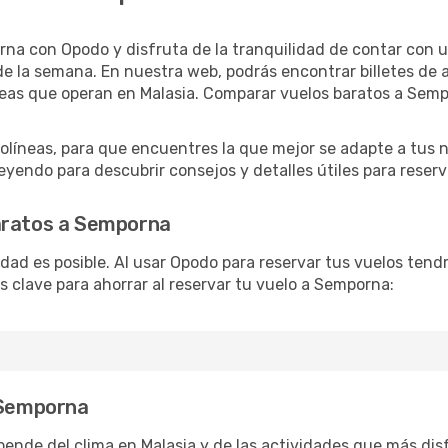
na con Opodo y disfruta de la tranquilidad de contar con un
as de la semana. En nuestra web, podrás encontrar billetes d
neas que operan en Malasia. Comparar vuelos baratos a Semp
líneas, para que encuentres la que mejor se adapte a tus 
yendo para descubrir consejos y detalles útiles para reserva
aratos a Semporna
lidad es posible. Al usar Opodo para reservar tus vuelos ten
s clave para ahorrar al reservar tu vuelo a Semporna:
r Semporna
ende del clima en Malasia y de las actividades que más disf