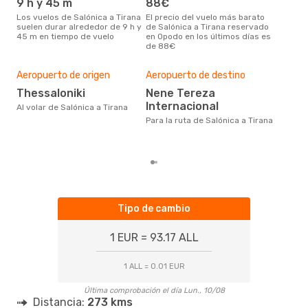
9 h y 45 m
88€
m
Los vuelos de Salónica a Tirana
El precio del vuelo más barato
marzo es una época muy
suelen durar alrededor de 9 h y
de Salónica a Tirana reservado
conc
45 m en tiempo de vuelo
en Opodo en los últimos días es
Saló
de 88€
dat
clie
Mej
Aeropuerto de origen
Aeropuerto de destino
res
Thessaloniki
Nene Tereza
a
Internacional
Al volar de Salónica a Tirana
enero es una época muy popular
para
Para la ruta de Salónica a Tirana
segú
clie
Tipo de cambio
1 EUR = 93.17 ALL
1 ALL = 0.01 EUR
Última comprobación el día Lun., 10/08
Distancia:
273 kms