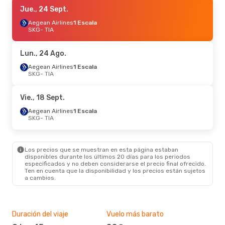
Mié., 16 Sept.
Jue., 24 Sept.
- Lun., 21 Sept.
Sky Express
Aegean Airlines
1 Escala
1 Escala
SKG
SKG
- TIA
- TIA
Aegean Airlines
1 Escala
TIA
- SKG
Lun., 24 Ago.
Aegean Airlines
1 Escala
SKG
- TIA
Vie., 18 Sept.
Aegean Airlines
1 Escala
SKG
- TIA
Los precios que se muestran en esta página estaban
disponibles durante los últimos 20 días para los periodos
especificados y no deben considerarse el precio final ofrecido.
Ten en cuenta que la disponibilidad y los precios están sujetos
a cambios.
Duración del viaje
Vuelo más barato
Tem