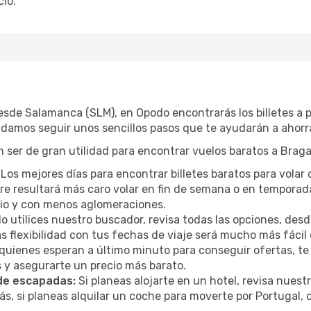
io.
desde Salamanca (SLM), en Opodo encontrarás los billetes a
ndamos seguir unos sencillos pasos que te ayudarán a ahorra
 ser de gran utilidad para encontrar vuelos baratos a Braga
Los mejores días para encontrar billetes baratos para volar
mpre resultará más caro volar en fin de semana o en temporad
cio y con menos aglomeraciones.
 utilices nuestro buscador, revisa todas las opciones, desde
s flexibilidad con tus fechas de viaje será mucho más fáci
uienes esperan a último minuto para conseguir ofertas, te
s y asegurarte un precio más barato.
 de escapadas:
Si planeas alojarte en un hotel, revisa nues
, si planeas alquilar un coche para moverte por Portugal,