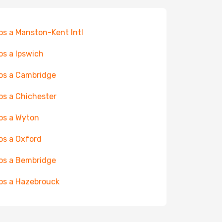
os a Manston-Kent Intl
os a Ipswich
os a Cambridge
os a Chichester
os a Wyton
os a Oxford
os a Bembridge
os a Hazebrouck