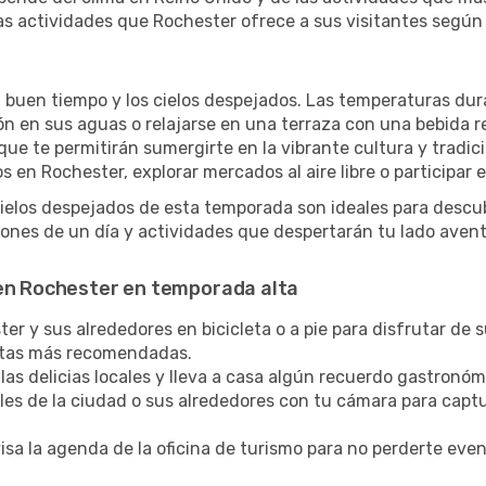
s actividades que Rochester ofrece a sus visitantes según
l buen tiempo y los cielos despejados. Las temperaturas dur
zón en sus aguas o relajarse en una terraza con una bebida 
ue te permitirán sumergirte en la vibrante cultura y tradic
 en Rochester, explorar mercados al aire libre o participar 
cielos despejados de esta temporada son ideales para descub
ones de un día y actividades que despertarán tu lado avent
 en Rochester en temporada alta
r y sus alrededores en bicicleta o a pie para disfrutar de s
rutas más recomendadas.
las delicias locales y lleva a casa algún recuerdo gastronóm
lles de la ciudad o sus alrededores con tu cámara para captu
sa la agenda de la oficina de turismo para no perderte eve