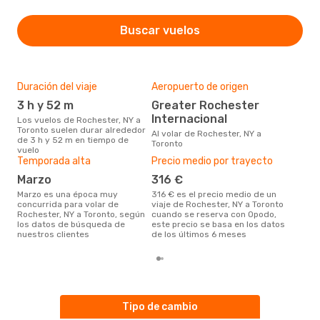
Buscar vuelos
Duración del viaje
Aeropuerto de origen
Mej
res
3 h y 52 m
Greater Rochester
ab
Internacional
Los vuelos de Rochester, NY a
Toronto suelen durar alrededor
abril es una época muy popular
Al volar de Rochester, NY a
de 3 h y 52 m en tiempo de
para
Toronto
vuelo
Tor
Temporada alta
Precio medio por trayecto
de l
marzo
316 €
marzo es una época muy
316 € es el precio medio de un
concurrida para volar de
viaje de Rochester, NY a Toronto
Rochester, NY a Toronto, según
cuando se reserva con Opodo,
los datos de búsqueda de
este precio se basa en los datos
nuestros clientes
de los últimos 6 meses
Tipo de cambio