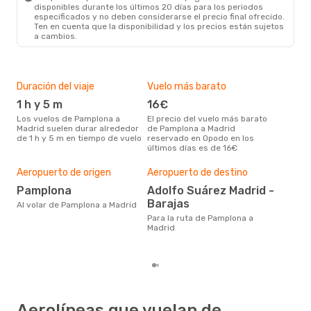
disponibles durante los últimos 20 días para los periodos
especificados y no deben considerarse el precio final ofrecido.
Ten en cuenta que la disponibilidad y los precios están sujetos
a cambios.
Duración del viaje
Vuelo más barato
Tem
1 h y 5 m
16€
m
Los vuelos de Pamplona a
El precio del vuelo más barato
marzo es una época muy
Madrid suelen durar alrededor
de Pamplona a Madrid
conc
de 1 h y 5 m en tiempo de vuelo
reservado en Opodo en los
Pam
últimos días es de 16€
dat
clie
Pre
Aeropuerto de origen
Aeropuerto de destino
14
Pamplona
Adolfo Suárez Madrid -
140 € es el precio medio de un
Barajas
Al volar de Pamplona a Madrid
via
Para la ruta de Pamplona a
cua
Madrid
este
de 
Aerolíneas que vuelan de