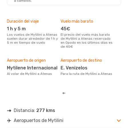
a cambios.
Duración del viaje
Vuelo más barato
Tem
1 h y 5 m
45€
m
Los vuelos de Mytilini a Atenas
El precio del vuelo más barato
marzo es una época muy
suelen durar alrededor de 1 h y
de Mytilini a Atenas reservado
conc
5 m en tiempo de vuelo
en Opodo en los últimos días es
a At
de 45€
bús
Pre
82
Aeropuerto de origen
Aeropuerto de destino
82 € es el precio medio de un
Mytilene Internacional
E. Venizelos
viaj
Al volar de Mytilini a Atenas
Para la ruta de Mytilini a Atenas
se 
prec
los
Distancia:
277 kms
Aeropuertos de Mytilini