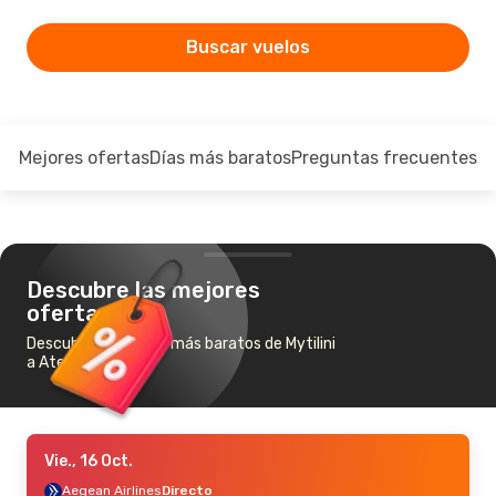
Buscar vuelos
Mejores ofertas
Días más baratos
Preguntas frecuentes
Descubre las mejores
ofertas
Descubre los vuelos más baratos de Mytilini
a Atenas
Vie., 16 Oct.
Aegean Airlines
Directo