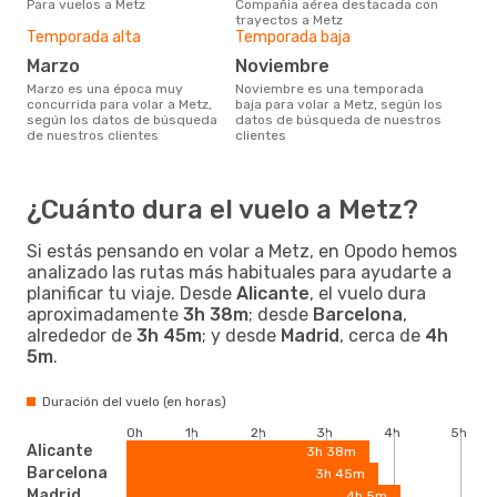
Para vuelos a Metz
Compañia aérea destacada con
trayectos a Metz
Temporada alta
Temporada baja
marzo
noviembre
marzo es una época muy
noviembre es una temporada
concurrida para volar a Metz,
baja para volar a Metz, según los
según los datos de búsqueda
datos de búsqueda de nuestros
de nuestros clientes
clientes
¿Cuánto dura el vuelo a Metz?
Si estás pensando en volar a Metz, en Opodo hemos
analizado las rutas más habituales para ayudarte a
planificar tu viaje. Desde
Alicante
, el vuelo dura
aproximadamente
3h 38m
; desde
Barcelona
,
alrededor de
3h 45m
; y desde
Madrid
, cerca de
4h
5m
.
Duración del vuelo (en horas)
0h
1h
2h
3h
4h
5h
Alicante
3h 38m
Barcelona
3h 45m
Madrid
4h 5m