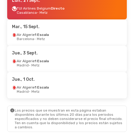
Jue., 1 Oct.
Lun., 21 Sept.
- Jue., 8 Oct.
TUI Airlines Belgium
TUI Airlines Belgium
Directo
Directo
Casablanca
Casablanca
- Metz
- Metz
TUI Airlines Belgium
Directo
Metz
- Casablanca
Mar., 15 Sept.
Mié., 9 Sept.
Air Algerie
1 Escala
- Vie., 11 Sept.
Barcelona
- Metz
Air Algerie
1 Escala
Alicante
- Metz
Air Algerie
1 Escala
Jue., 3 Sept.
Metz
- Alicante
Air Algerie
1 Escala
Madrid
- Metz
Jue., 1 Oct.
Air Algerie
1 Escala
Madrid
- Metz
Los precios que se muestran en esta página estaban
disponibles durante los últimos 20 días para los periodos
especificados y no deben considerarse el precio final ofrecido.
Ten en cuenta que la disponibilidad y los precios están sujetos
a cambios.