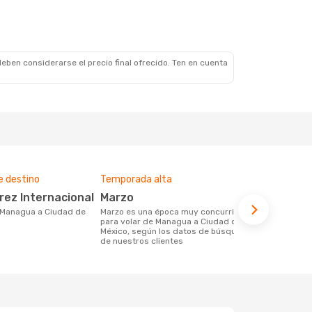
eben considerarse el precio final ofrecido. Ten en cuenta
e destino
Temporada alta
Compañías 
ruta
arez Internacional
marzo
Aeromex
marzo es una época muy concurrida
para volar de Managua a Ciudad de
Compañia(s) aérea(s) con trayectos de
México, según los datos de búsqueda
Managua a C
de nuestros clientes