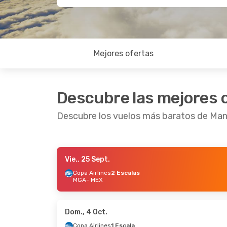
Mejores ofertas
Descubre las mejores 
Descubre los vuelos más baratos de Ma
Vie., 25 Sept.
Mié., 30 Sept.
- Vie., 2 Oct.
Copa Airlines
2 Escalas
MGA
- MEX
Avianca
1 Escala
MGA
- MEX
Aeromexico
Directo
MEX
- MGA
Dom., 4 Oct.
Copa Airlines
1 Escala