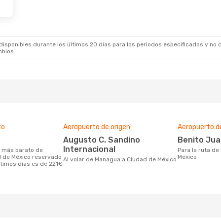
sponibles durante los últimos 20 días para los periodos especificados y no d
mbios.
to
Aeropuerto de origen
Aeropuerto d
Augusto C. Sandino
Benito Ju
Internacional
Para la ruta de Managua a Ciudad de
 de México reservado
México
Al volar de Managua a Ciudad de México
ltimos días es de 221€