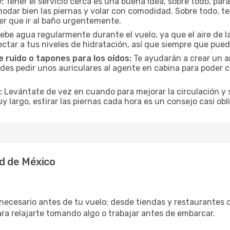
:
Tener el servicio cerca es una buena idea, sobre todo, par
odar bien las piernas y volar con comodidad. Sobre todo, te
er que ir al baño urgentemente.
ebe agua regularmente durante el vuelo, ya que el aire de la
ctar a tus niveles de hidratación, así que siempre que pueda
 ruido o tapones para los oídos:
Te ayudarán a crear un a
es pedir unos auriculares al agente en cabina para poder co
:
Levántate de vez en cuando para mejorar la circulación y se
uy largo, estirar las piernas cada hora es un consejo casi ob
d de México
necesario antes de tu vuelo: desde tiendas y restaurantes d
ara relajarte tomando algo o trabajar antes de embarcar.