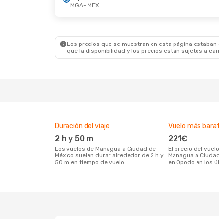
MGA
- MEX
Los precios que se muestran en esta página estaban di
que la disponibilidad y los precios están sujetos a ca
Duración del viaje
Vuelo más bara
2 h y 50 m
221€
Los vuelos de Managua a Ciudad de
El precio del vuelo más barato de
México suelen durar alrededor de 2 h y
Managua a Ciudad
50 m en tiempo de vuelo
en Opodo en los ú