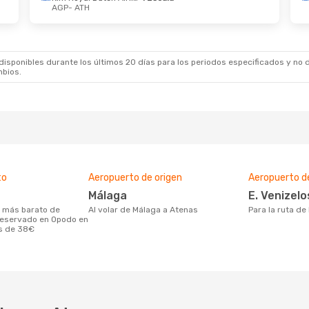
AGP
- ATH
4 Oct.
- Sáb., 31 Oct.
Mar., 15 Sept.
- Ju
t
Directo
ATH
AGP
- ATH
t
Directo
ITA Airways
1 Esca
AGP
ATH
- AGP
sponibles durante los últimos 20 días para los periodos especificados y no d
mbios.
to
Aeropuerto de origen
Aeropuerto d
Málaga
E. Venizelo
Al volar de Málaga a Atenas
Para la ruta d
reservado en Opodo en
es de 38€