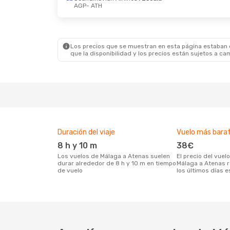
AGP
- ATH
Jue., 27 Ago.
- Jue., 27 Ago.
Sáb., 2
Aegean Airlines
Directo
Easyje
AGP
- ATH
AGP
- 
Aegean Airlines
Directo
Easyje
ATH
- AGP
ATH
- 
Los precios que se muestran en esta página estaban di
que la disponibilidad y los precios están sujetos a ca
Duración del viaje
Vuelo más bara
8 h y 10 m
38€
Los vuelos de Málaga a Atenas suelen
El precio del vuelo más barato de
durar alrededor de 8 h y 10 m en tiempo
Málaga a Atenas 
de vuelo
los últimos días 