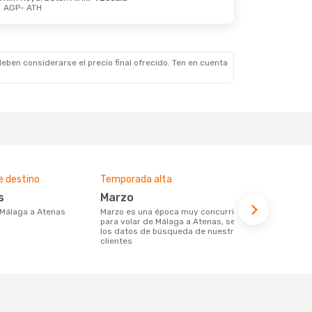
AGP
- ATH
e., 17 Sept.
Swiss International Air Lines
1 Escala
la
eben considerarse el precio final ofrecido. Ten en cuenta
e destino
Temporada alta
Compañías 
ruta
s
marzo
Aegean A
e Málaga a Atenas
marzo es una época muy concurrida
para volar de Málaga a Atenas, según
Compañia(s) aérea(s) con trayectos de
los datos de búsqueda de nuestros
Málaga a At
clientes