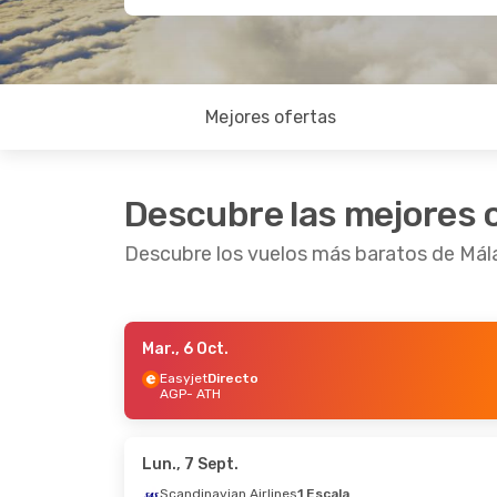
Mejores ofertas
Descubre las mejores 
Descubre los vuelos más baratos de Mál
Mar., 6 Oct.
Mar., 13 Oct.
- Lun., 19 Oct.
Lun., 2
Easyjet
Directo
AGP
- ATH
Easyjet
Directo
AGP
- ATH
AGP
- 
Vueling
1 Escala
ATH
- AGP
ATH
- 
Lun., 7 Sept.
Scandinavian Airlines
1 Escala