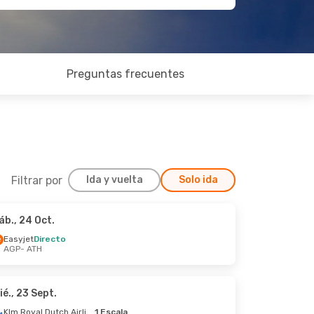
Preguntas frecuentes
Filtrar por
Ida y vuelta
Solo ida
áb., 24 Oct.
b., 10 Oct.
Easyjet
Directo
AGP
- ATH
ié., 23 Sept.
Klm Royal Dutch Airlines
1 Escala