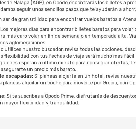
desde Málaga (AGP), en Opodo encontrarás los billetes a p
ndamos seguir unos sencillos pasos que te ayudarán a ahorra
 ser de gran utilidad para encontrar vuelos baratos a Atena
Los mejores días para encontrar billetes baratos para volar
ltará más caro volar en fin de semana o en temporada alta. 
menos aglomeraciones.
 utilices nuestro buscador, revisa todas las opciones, desde
s flexibilidad con tus fechas de viaje será mucho más fáci
uienes esperan a último minuto para conseguir ofertas, te
 asegurarte un precio más barato.
 de escapadas:
Si planeas alojarte en un hotel, revisa nues
i planeas alquilar un coche para moverte por Grecia, con 
me:
Si te suscribes a Opodo Prime, disfrutarás de descuentos
n mayor flexibilidad y tranquilidad.