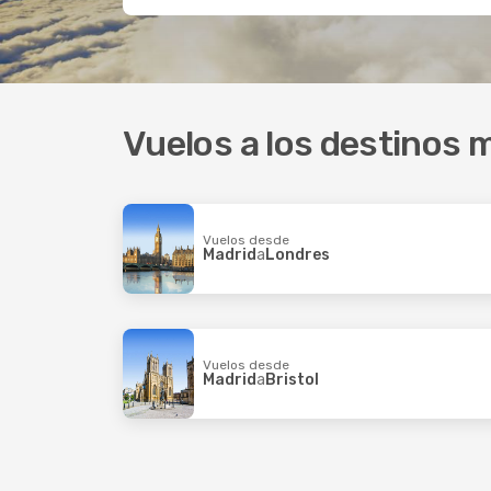
Vuelos a los destinos 
Vuelos desde
Madrid
a
Londres
Vuelos desde
Madrid
a
Bristol