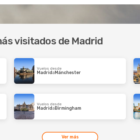
más visitados de Madrid
Vuelos desde
Madrid
a
Mánchester
Vuelos desde
Madrid
a
Birmingham
Ver más