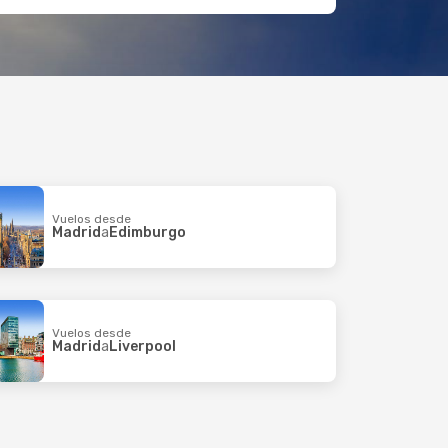
Vuelos desde
Madrid
a
Edimburgo
Vuelos desde
Madrid
a
Liverpool