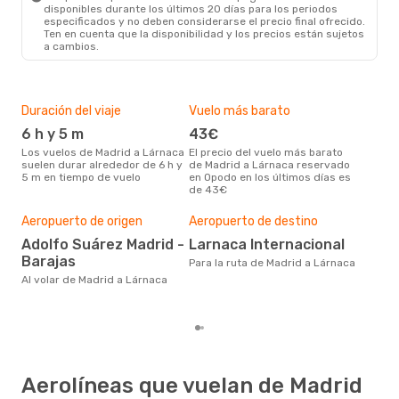
disponibles durante los últimos 20 días para los periodos
especificados y no deben considerarse el precio final ofrecido.
Ten en cuenta que la disponibilidad y los precios están sujetos
a cambios.
Duración del viaje
Vuelo más barato
Tem
6 h y 5 m
43€
m
Los vuelos de Madrid a Lárnaca
El precio del vuelo más barato
marzo es una época muy
suelen durar alrededor de 6 h y
de Madrid a Lárnaca reservado
conc
5 m en tiempo de vuelo
en Opodo en los últimos días es
a Lá
de 43€
bús
Pre
Aeropuerto de origen
Aeropuerto de destino
3
Adolfo Suárez Madrid -
Larnaca Internacional
329 € es el precio medio de un
viaj
Barajas
Para la ruta de Madrid a Lárnaca
cua
Al volar de Madrid a Lárnaca
este
de 
Aerolíneas que vuelan de Madrid